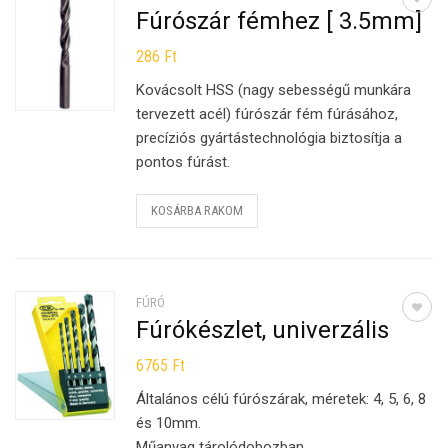
Fúrószár fémhez [ 3.5mm]
286
Ft
Kovácsolt HSS (nagy sebességű munkára
tervezett acél) fúrószár fém fúrásához,
precíziós gyártástechnológia biztosítja a
pontos fúrást.
KOSÁRBA RAKOM
FÚRÓ
Fúrókészlet, univerzális
6765
Ft
Általános célú fúrószárak, méretek: 4, 5, 6, 8
és 10mm.
Műanyag tárolódobozban.