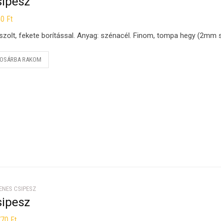
sipesz
40
Ft
szolt, fekete borítással. Anyag: szénacél. Finom, tompa hegy (2mm s
OSÁRBA RAKOM
ENES CSIPESZ
sipesz
770
Ft