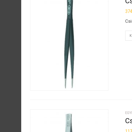
C
37
Csi
K
EGY
C
11