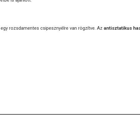
tbe is ajánlott.
i egy rozsdamentes csipesznyélre van rögzítve. Az
antisztatikus ha