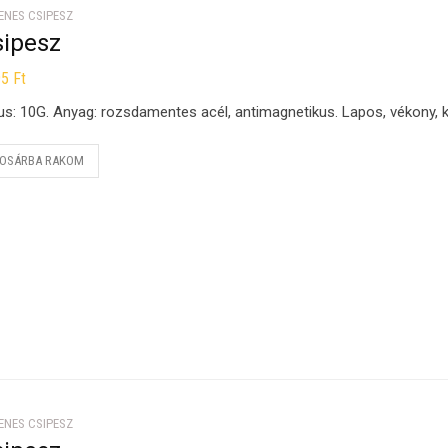
ENES CSIPESZ
sipesz
95
Ft
us: 10G. Anyag: rozsdamentes acél, antimagnetikus. Lapos, vékony, ke
OSÁRBA RAKOM
ENES CSIPESZ