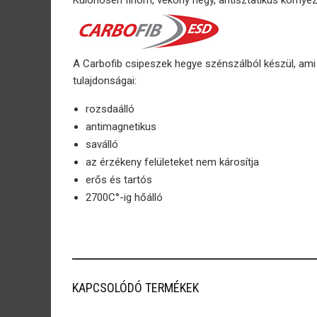
Különösen finom, vékony hegy, antisztatikus környeze
A Carbofib csipeszek hegye szénszálból készül, am
tulajdonságai:
rozsdaálló
antimagnetikus
saválló
az érzékeny felületeket nem károsítja
erős és tartós
2700C°-ig hőálló
KAPCSOLÓDÓ TERMÉKEK