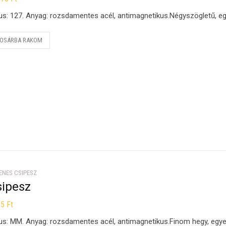
us: 127. Anyag: rozsdamentes acél, antimagnetikus.Négyszögletű, e
OSÁRBA RAKOM
ENES CSIPESZ
sipesz
25
Ft
us: MM. Anyag: rozsdamentes acél, antimagnetikus.Finom hegy, egy