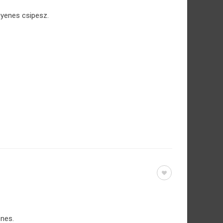
gyenes csipesz.
enes.