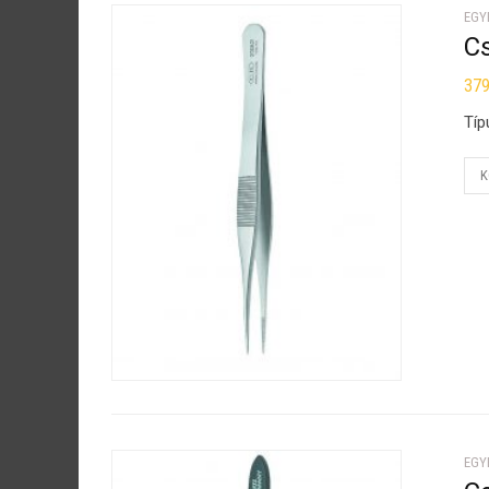
EGY
C
37
Típ
K
EGY