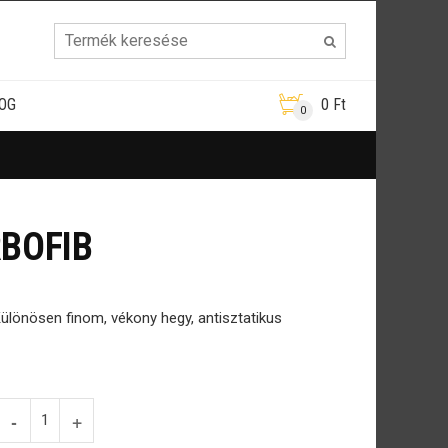
OG
0
Ft
0
RBOFIB
Különösen finom, vékony hegy, antisztatikus