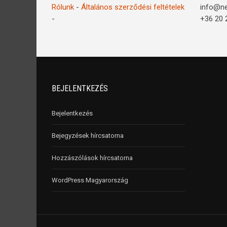
Rólunk
-
Általános szerződési feltételek
info@n
-
+36 20 
BEJELENTKEZÉS
Bejelentkezés
Bejegyzések hírcsatorna
Hozzászólások hírcsatorna
WordPress Magyarország