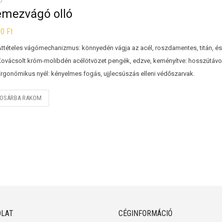
Ó
emezvágó olló
00
Ft
Áttételes vágómechanizmus: könnyedén vágja az acél, roszdamentes, titán, é
Kovácsolt króm-molibdén acélötvözet pengék, edzve, keményítve: hosszútávon 
Ergonómikus nyél: kényelmes fogás, ujjlecsúszás elleni védőszarvak.
OSÁRBA RAKOM
LAT
CÉGINFORMÁCIÓ