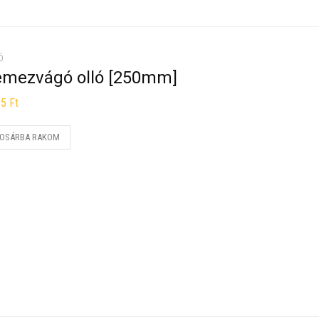
Ó
emezvágó olló [250mm]
95
Ft
OSÁRBA RAKOM