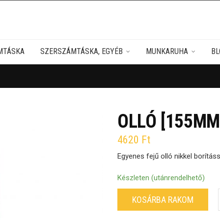
MTÁSKA
SZERSZÁMTÁSKA, EGYÉB
MUNKARUHA
BL
OLLÓ [155MM
4620
Ft
Egyenes fejű olló nikkel borítássa
Készleten (utánrendelhető)
KOSÁRBA RAKOM