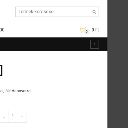
OG
0
Ft
0
]
l, állítócsavarral.