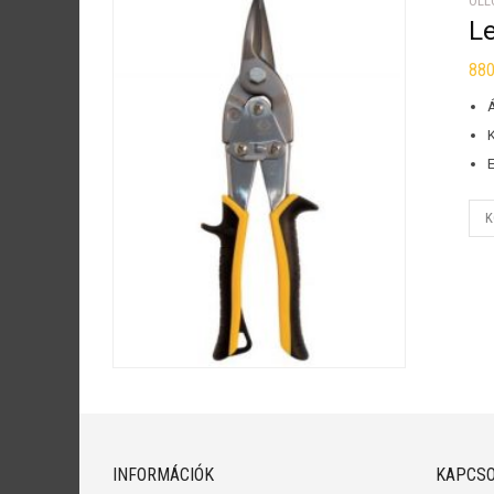
OLL
L
88
K
INFORMÁCIÓK
KAPCSO