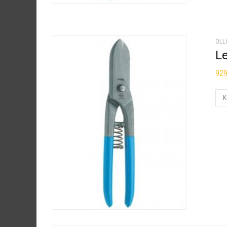
OLL
L
92
K