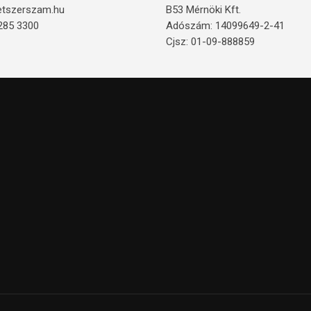
etszerszam.hu
B53 Mérnöki Kft.
285 3300
Adószám: 14099649-2-41
Cjsz: 01-09-888859