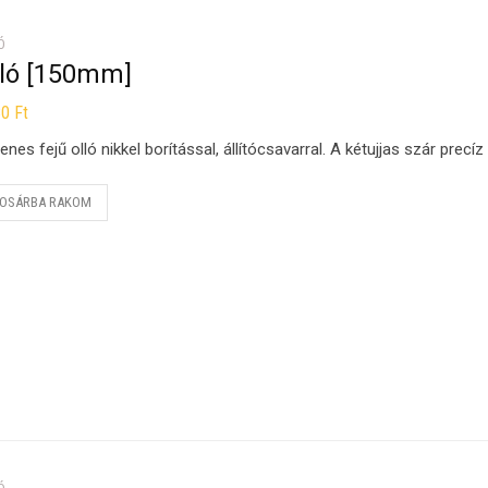
Ó
lló [150mm]
80
Ft
enes fejű olló nikkel borítással, állítócsavarral. A kétujjas szár precí
OSÁRBA RAKOM