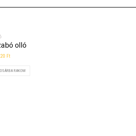
Ó
abó olló
220
Ft
OSÁRBA RAKOM