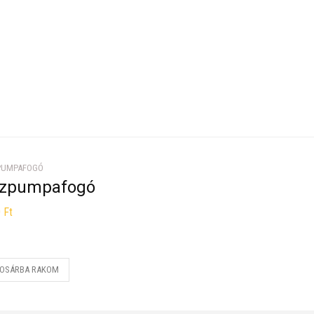
PUMPAFOGÓ
ízpumpafogó
0
Ft
OSÁRBA RAKOM