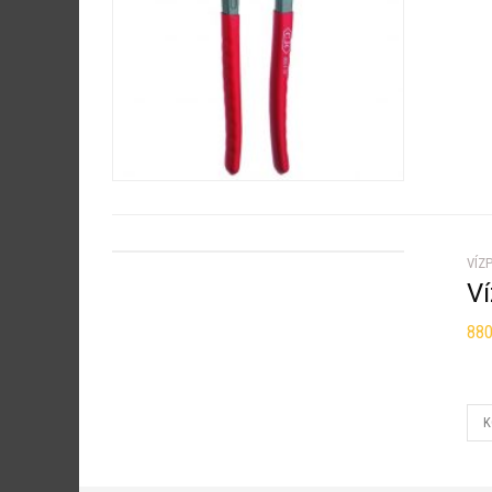
VÍZ
V
88
K