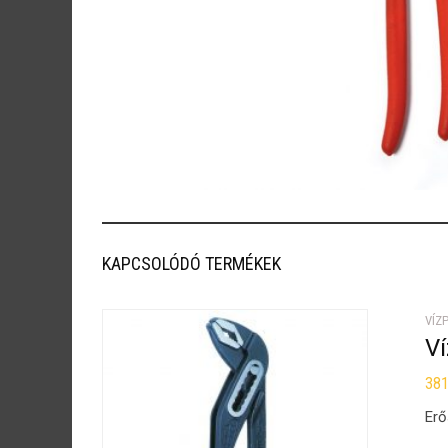
KAPCSOLÓDÓ TERMÉKEK
VÍZ
V
38
Erő