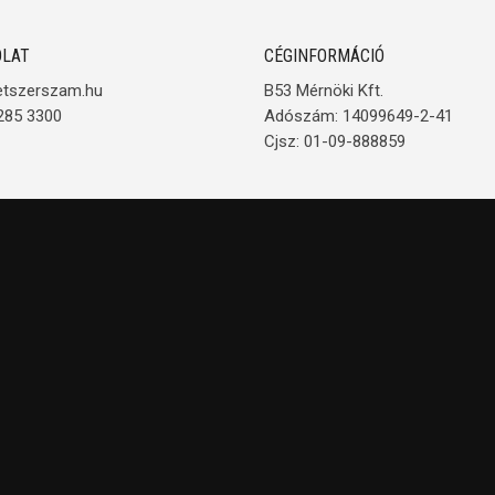
LAT
CÉGINFORMÁCIÓ
etszerszam.hu
B53 Mérnöki Kft.
285 3300
Adószám: 14099649-2-41
Cjsz: 01-09-888859