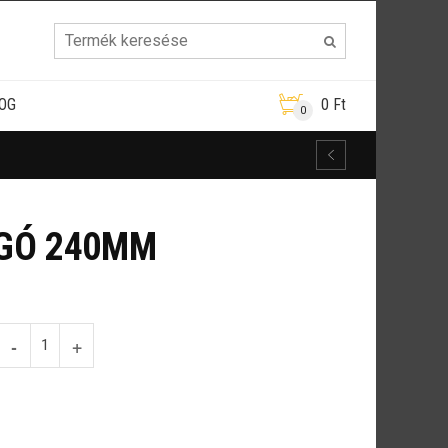
OG
0
Ft
0
GÓ 240MM