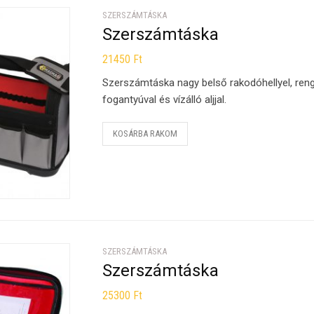
SZERSZÁMTÁSKA
Szerszámtáska
21450
Ft
Szerszámtáska nagy belső rakodóhellyel, renge
fogantyúval és vízálló aljjal.
KOSÁRBA RAKOM
SZERSZÁMTÁSKA
Szerszámtáska
25300
Ft