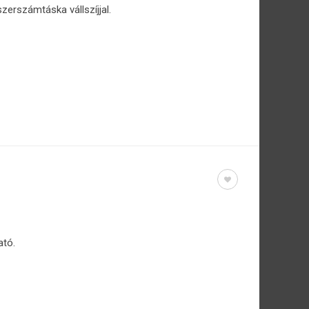
szerszámtáska vállszíjjal.
ató.