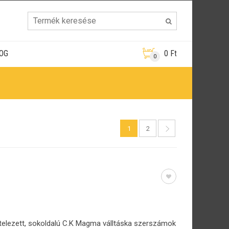
OG
0
Ft
0
1
2
itelezett, sokoldalú C.K Magma válltáska szerszámok