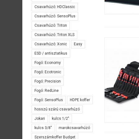
Csavarhúzó: HDClassic
Csavarhúzó: SensoPlus
Csavarhúzó: Triton
Csavarhúzó: Triton XLS
Csavarhúzó: Xonic
Easy
ESD / antisztatikus
Fogó: Economy
Fogó: Ecotronic
Fogó: Precision
Fogó: RedLine
Fogó: SensoPlus
HDPE koffer
hosszú szárú csavarhúzó
Jokari
kulcs 1/2"
kulcs 3/8"
marokcsavarhúzó
Szerszámkoffer Budget