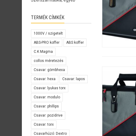
Szerszámtáska, egyéb
TERMÉK CÍMKÉK
1000V / szigetelt
ABS-PRO koffer
ABS koffer
C.K Magma
collos méretezés
Csavar: gömbhexa
Csavar: hexa
Csavar: lapos
Csavar: lyukas torx
Csavar: modulo
Csavar: phillips
Csavar: pozidrive
Csavar: torx
Csavarhúzó: Dextro