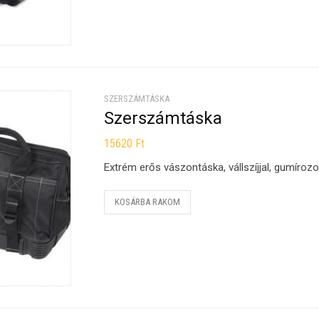
SZERSZÁMTÁSKA
Szerszámtáska
15620
Ft
Extrém erős vászontáska, vállszíjjal, gumírozott
KOSÁRBA RAKOM