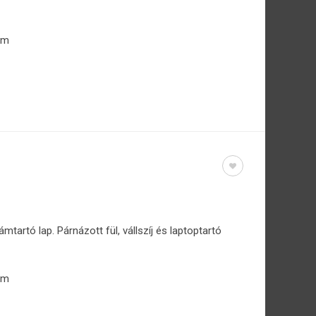
cm
tartó lap. Párnázott fül, vállszíj és laptoptartó
cm