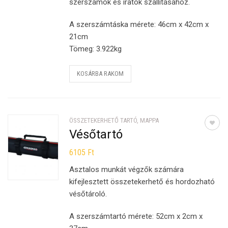
szerszámok és iratok szállításához.
A szerszámtáska mérete: 46cm x 42cm x
21cm
Tömeg: 3.922kg
KOSÁRBA RAKOM
ÖSSZETEKERHETŐ TARTÓ, MAPPA
Vésőtartó
6105
Ft
Asztalos munkát végzők számára
kifejlesztett összetekerhető és hordozható
vésőtároló.
A szerszámtartó mérete: 52cm x 2cm x