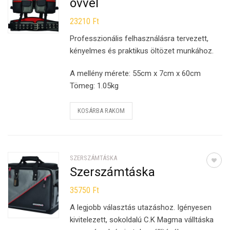
övvel
23210
Ft
Professzionális felhasználásra tervezett,
kényelmes és praktikus öltözet munkához.
A mellény mérete: 55cm x 7cm x 60cm
Tömeg: 1.05kg
KOSÁRBA RAKOM
SZERSZÁMTÁSKA
Szerszámtáska
35750
Ft
A legjobb választás utazáshoz. Igényesen
kivitelezett, sokoldalú C.K Magma válltáska