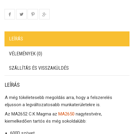
LEÍRÁS
VÉLEMÉNYEK (0)
SZÁLLÍTÁS ÉS VISSZAKÜLDÉS
LEÍRÁS
A még tökéletesebb megoldás arra, hogy a felszerelés
eljusson a legváltozatosabb munkaterületekre is.
Az MA2652 C.K Magma az
MA2650
nagytestvére,
kiemelkedően tartós és még sokoldalúbb:
600D szövet