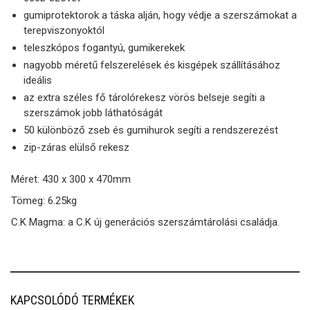
gumiprotektorok a táska alján, hogy védje a szerszámokat a
terepviszonyoktól
teleszkópos fogantyú, gumikerekek
nagyobb méretű felszerelések és kisgépek szállításához
ideális
az extra széles fő tárolórekesz vörös belseje segíti a
szerszámok jobb láthatóságát
50 különböző zseb és gumihurok segíti a rendszerezést
zip-záras elülső rekesz
Méret: 430 x 300 x 470mm
Tömeg: 6.25kg
C.K Magma: a C.K új generációs szerszámtárolási családja.
KAPCSOLÓDÓ TERMÉKEK