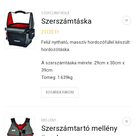
SZERSZÁMTÁSKA
Szerszámtáska
21120
Ft
Felül nyitható, masszív hordozófüllel készült
hordozótáska.
A szerszámtáska mérete: 29cm x 30cm x
39cm
Tömeg: 1.639kg
KOSÁRBA RAKOM
MELLÉNY
Szerszámtartó mellény