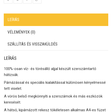
LEÍRÁS
VÉLEMÉNYEK (0)
SZÁLLÍTÁS ÉS VISSZAKÜLDÉS
LEÍRÁS
100%-osan víz- és törésálló aljjal készült szerszámtartó
hátizsák.
Párnázással és speciális kialakítással különösen kényelmessé
tett viselet.
A vörös belső megkönnyíti a szerszámok és más eszközök
keresését.
A hátsó, kipárnázott rekesz tökéletesen alkalmas A4-es füzet