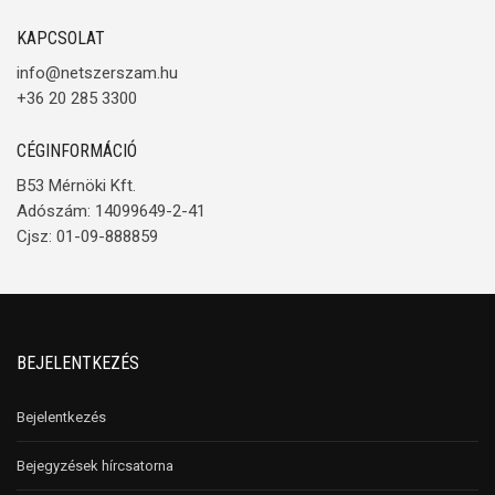
KAPCSOLAT
info@netszerszam.hu
+36 20 285 3300
CÉGINFORMÁCIÓ
B53 Mérnöki Kft.
Adószám: 14099649-2-41
Cjsz: 01-09-888859
BEJELENTKEZÉS
Bejelentkezés
Bejegyzések hírcsatorna