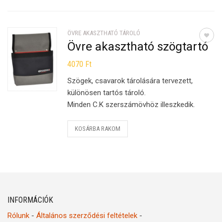
ÖVRE AKASZTHATÓ TÁROLÓ
Övre akasztható szögtartó
4070
Ft
Szögek, csavarok tárolására tervezett,
különösen tartós tároló.
Minden C.K szerszámövhöz illeszkedik.
KOSÁRBA RAKOM
INFORMÁCIÓK
Rólunk
-
Általános szerződési feltételek
-