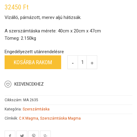
32450
Ft
Vízálló, párnázott, merev aljú hátizsák.
A szerszámtáska mérete: 40cm x 20cm x 47cm
Tömeg: 2.150kg
Engedélyezett utánrendelésre
KOSÁRBA RAKOM
KEDVENCEKHEZ
Cikkszám:
MA 2635
Kategória:
Szerszámtáska
Címkék:
C.K Magma
,
Szerszámtáska Magma