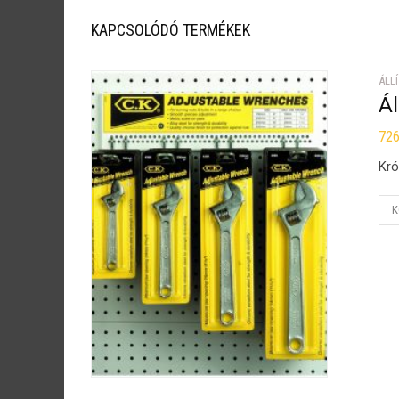
KAPCSOLÓDÓ TERMÉKEK
ÁLL
Ál
72
Kró
K