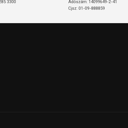
285 3300
Adószám: 14099649-2-41
Cjsz: 01-09-888859