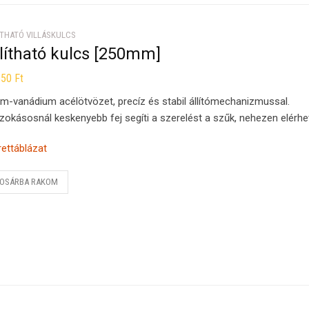
ÍTHATÓ VILLÁSKULCS
lítható kulcs [250mm]
550
Ft
m-vanádium acélötvözet, precíz és stabil állítómechanizmussal.
zokásosnál keskenyebb fej segíti a szerelést a szűk, nehezen elérhe
ettáblázat
OSÁRBA RAKOM