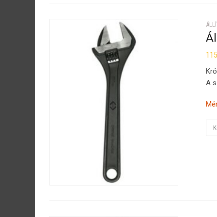
ÁLL
Ál
11
Kró
A s
Mér
K