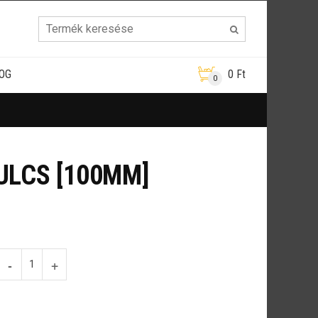
OG
0
Ft
0
ULCS [100MM]