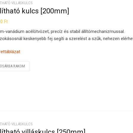
ÍTHATÓ VILLÁSKULCS
lítható kulcs [200mm]
90
Ft
m-vanádium acélötvözet, precíz és stabil állítómechanizmussal.
zokásosnál keskenyebb fej segíti a szerelést a szűk, nehezen elérhe
ettáblázat
OSÁRBA RAKOM
ÍTHATÓ VILLÁSKULCS
lítható villáskulcs [250mm]