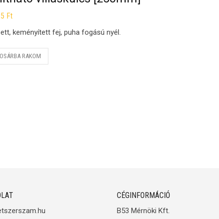
25
Ft
ett, keményített fej, puha fogású nyél.
OSÁRBA RAKOM
LAT
CÉGINFORMÁCIÓ
etszerszam.hu
B53 Mérnöki Kft.