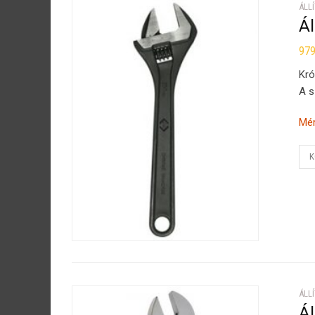
ÁLL
Ál
97
Kró
A s
Mér
K
ÁLL
Ál