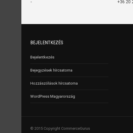
-
+36 20 
BEJELENTKEZÉS
Bejelentkezés
Bejegyzések hírcsatorna
Hozzászólások hírcsatorna
WordPress Magyarország
© 2015 Copyright CommerceGurus