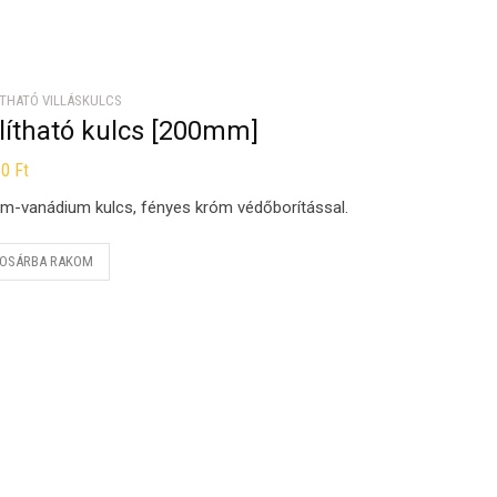
ÍTHATÓ VILLÁSKULCS
lítható kulcs [200mm]
60
Ft
m-vanádium kulcs, fényes króm védőborítással.
OSÁRBA RAKOM