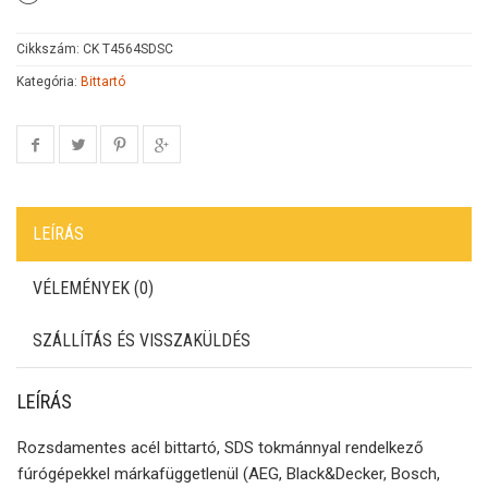
Cikkszám:
CK T4564SDSC
Kategória:
Bittartó
LEÍRÁS
VÉLEMÉNYEK (0)
SZÁLLÍTÁS ÉS VISSZAKÜLDÉS
LEÍRÁS
Rozsdamentes acél bittartó, SDS tokmánnyal rendelkező
fúrógépekkel márkafüggetlenül (AEG, Black&Decker, Bosch,