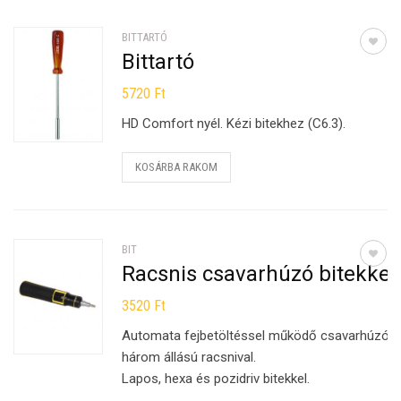
BITTARTÓ
Bittartó
5720
Ft
HD Comfort nyél. Kézi bitekhez (C6.3).
KOSÁRBA RAKOM
BIT
Racsnis csavarhúzó bitekkel
3520
Ft
Automata fejbetöltéssel működő csavarhúzó
három állású racsnival.
Lapos, hexa és pozidriv bitekkel.