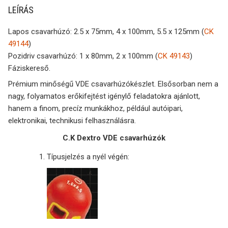
LEÍRÁS
Lapos csavarhúzó: 2.5 x 75mm, 4 x 100mm, 5.5 x 125mm (
CK
49144
)
Pozidriv csavarhúzó: 1 x 80mm, 2 x 100mm (
CK 49143
)
Fáziskereső.
Prémium minőségű VDE csavarhúzókészlet. Elsősorban nem a
nagy, folyamatos erőkifejtést igénylő feladatokra ajánlott,
hanem a finom, precíz munkákhoz, például autóipari,
elektronikai, technikusi felhasználásra.
C.K Dextro VDE csavarhúzók
Típusjelzés a nyél végén: