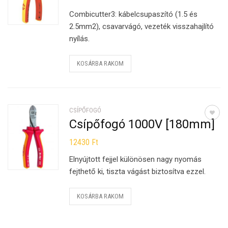
Combicutter3: kábelcsupaszító (1.5 és
2.5mm2), csavarvágó, vezeték visszahajlító
nyílás.
KOSÁRBA RAKOM
CSÍPŐFOGÓ
Csípőfogó 1000V [180mm]
12430
Ft
Elnyújtott fejjel különösen nagy nyomás
fejthető ki, tiszta vágást biztosítva ezzel.
KOSÁRBA RAKOM