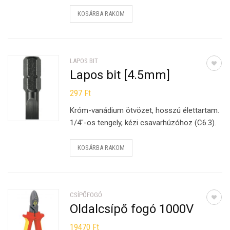
KOSÁRBA RAKOM
LAPOS BIT
Lapos bit [4.5mm]
297
Ft
Króm-vanádium ötvözet, hosszú élettartam.
1/4″-os tengely, kézi csavarhúzóhoz (C6.3).
KOSÁRBA RAKOM
CSÍPŐFOGÓ
Oldalcsípő fogó 1000V
19470
Ft