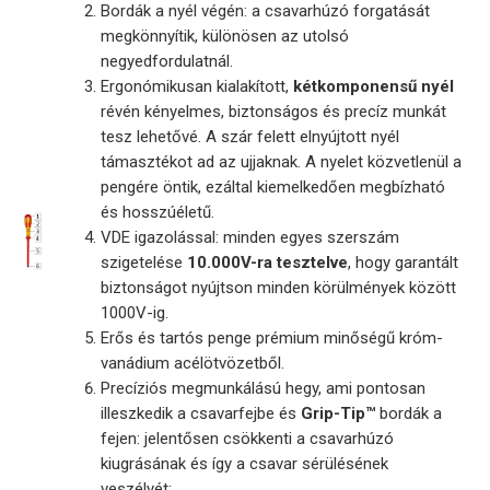
Bordák a nyél végén: a csavarhúzó forgatását
megkönnyítik, különösen az utolsó
negyedfordulatnál.
Ergonómikusan kialakított,
kétkomponensű nyél
révén kényelmes, biztonságos és precíz munkát
tesz lehetővé. A szár felett elnyújtott nyél
támasztékot ad az ujjaknak. A nyelet közvetlenül a
pengére öntik, ezáltal kiemelkedően megbízható
és hosszúéletű.
VDE igazolással: minden egyes szerszám
szigetelése
10.000V-ra tesztelve
, hogy garantált
biztonságot nyújtson minden körülmények között
1000V-ig.
Erős és tartós penge prémium minőségű króm-
vanádium acélötvözetből.
Precíziós megmunkálású hegy, ami pontosan
illeszkedik a csavarfejbe és
Grip-Tip™
bordák a
fejen: jelentősen csökkenti a csavarhúzó
kiugrásának és így a csavar sérülésének
veszélyét: