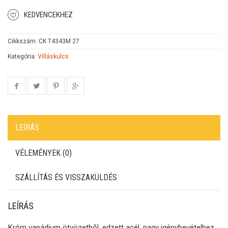
KEDVENCEKHEZ
Cikkszám:
CK T4343M 27
Kategória:
Villáskulcs
LEÍRÁS
VÉLEMÉNYEK (0)
SZÁLLÍTÁS ÉS VISSZAKÜLDÉS
LEÍRÁS
Króm vanádium ötvözetből, edzett acél, nagy igénybevételhez