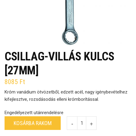
CSILLAG-VILLÁS KULCS
[27MM]
8085
Ft
Króm vanádium ötvözetből, edzett acél, nagy igénybevételhez
kifejlesztve, rozsdásodás elleni krómborítással.
Engedélyezett utánrendelésre
KOSÁRBA RAKOM