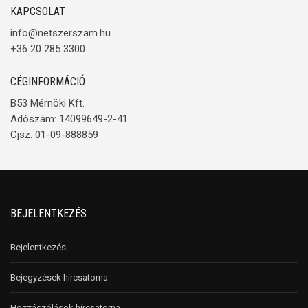
KAPCSOLAT
info@netszerszam.hu
+36 20 285 3300
CÉGINFORMÁCIÓ
B53 Mérnöki Kft.
Adószám: 14099649-2-41
Cjsz: 01-09-888859
BEJELENTKEZÉS
Bejelentkezés
Bejegyzések hírcsatorna
Hozzászólások hírcsatorna