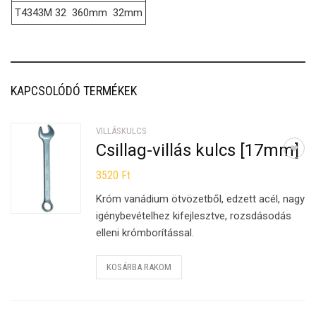
T4343M 32
360mm
32mm
KAPCSOLÓDÓ TERMÉKEK
VILLÁSKULCS
Csillag-villás kulcs [17mm]
3520
Ft
Króm vanádium ötvözetből, edzett acél, nagy
igénybevételhez kifejlesztve, rozsdásodás
elleni krómborítással.
KOSÁRBA RAKOM