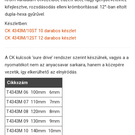
kifejlesztve, rozsdásodás elleni krómborítással. 12°-ban eltolt
dupla-hexa gyűrűvel.
Készletben:
CK 4343M/10ST 10 darabos készlet
CK 4343M/12ST 12 darabos készlet
A CK kulcsok ’sure drive’ rendszer szerint készülnek, vagyis a a
nyomatékot nem az anyacsavar sarkaira, hanem a közepére
vezetik, így elkerülhető az elnyíródás.
Cikkszám
T4343M 06
100mm
6mm
T4343M 07
110mm
7mm
T4343M 08
120mm
8mm
T4343M 09
130mm
9mm
T4343M 10
140mm
10mm