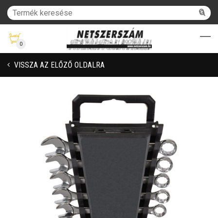
0
VISSZA AZ ELŐZŐ OLDALRA