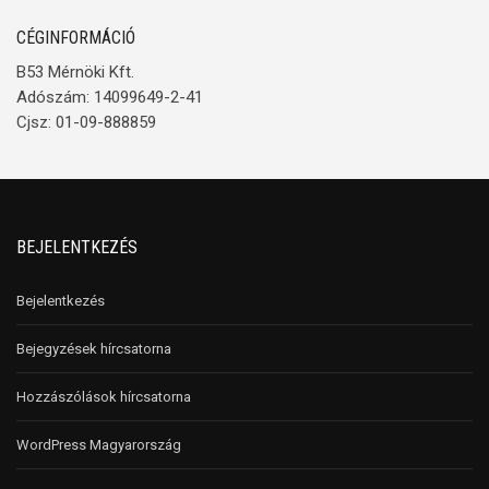
CÉGINFORMÁCIÓ
B53 Mérnöki Kft.
Adószám: 14099649-2-41
Cjsz: 01-09-888859
BEJELENTKEZÉS
Bejelentkezés
Bejegyzések hírcsatorna
Hozzászólások hírcsatorna
WordPress Magyarország