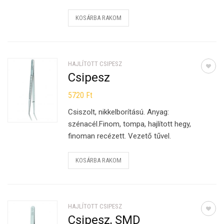
KOSÁRBA RAKOM
HAJLÍTOTT CSIPESZ
Csipesz
5720
Ft
Csiszolt, nikkelborítású. Anyag:
szénacél.Finom, tompa, hajlított hegy,
finoman recézett. Vezető tűvel.
KOSÁRBA RAKOM
HAJLÍTOTT CSIPESZ
Csipesz, SMD