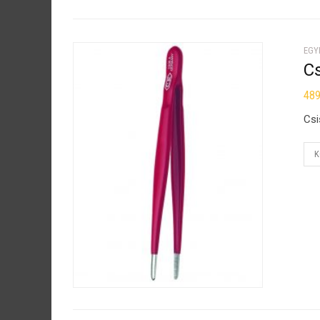
EGY
C
48
Csi
K