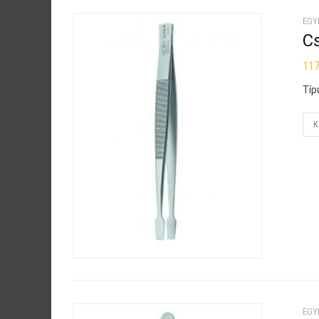
EGY
C
11
Típ
K
EGY