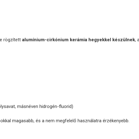
e rögzített
alumínium-cirkónium kerámia hegyekkel készülnek
, 
olysavat, másnéven hidrogén-fluorid)
s sokkal magasabb, és a nem megfelelő használatra érzékenyebb.