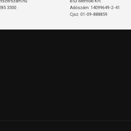
etszerszam.hu
B53 Mérnöki Kft.
285 3300
Adószám: 14099649-2-41
Cjsz: 01-09-888859