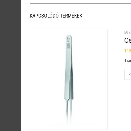
KAPCSOLÓDÓ TERMÉKEK
EGY
C
11
Típ
K