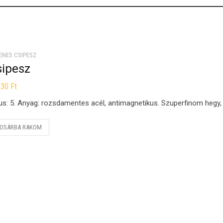
ENES CSIPESZ
sipesz
330
Ft
us: 5. Anyag: rozsdamentes acél, antimagnetikus. Szuperfinom hegy,
OSÁRBA RAKOM