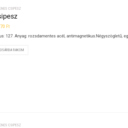
ENES CSIPESZ
sipesz
770
Ft
us: 127. Anyag: rozsdamentes acél, antimagnetikus.Négyszögletű, e
OSÁRBA RAKOM
ENES CSIPESZ