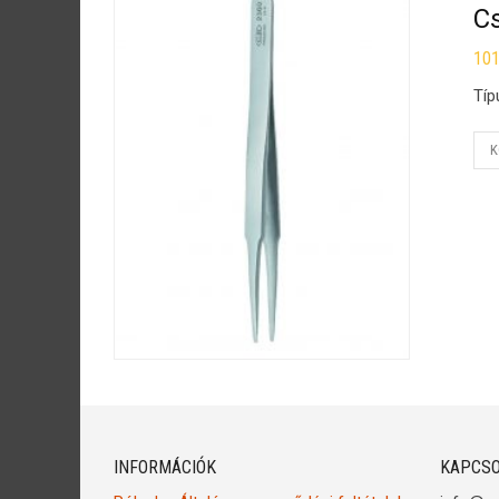
C
10
Típ
K
INFORMÁCIÓK
KAPCSO