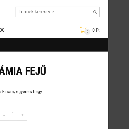
OG
0
Ft
0
RÁMIA FEJŰ
a.Finom, egyenes hegy.