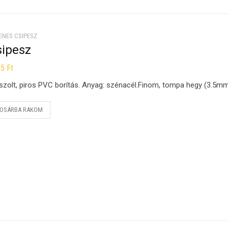
ENES CSIPESZ
sipesz
95
Ft
szolt, piros PVC borítás. Anyag: szénacél.Finom, tompa hegy (3.5mm
OSÁRBA RAKOM