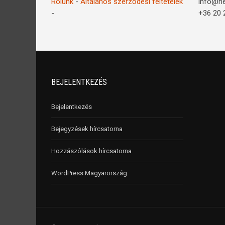
Rólunk
-
Általános szerződési feltételek
info@n
-
+36 20 
BEJELENTKEZÉS
Bejelentkezés
Bejegyzések hírcsatorna
Hozzászólások hírcsatorna
WordPress Magyarország