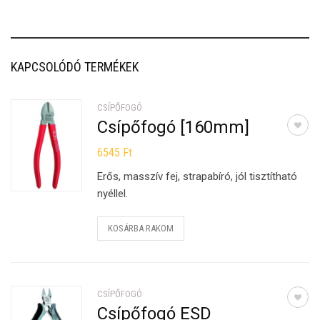
KAPCSOLÓDÓ TERMÉKEK
CSÍPŐFOGÓ
Csípőfogó [160mm]
6545
Ft
Erős, masszív fej, strapabíró, jól tisztítható
nyéllel.
KOSÁRBA RAKOM
CSÍPŐFOGÓ
Csípőfogó ESD