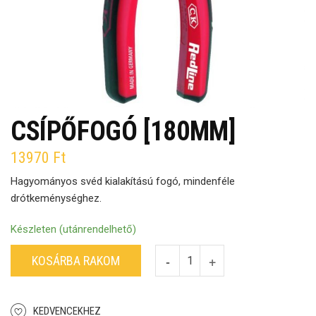
CSÍPŐFOGÓ [180MM]
13970
Ft
Hagyományos svéd kialakítású fogó, mindenféle
drótkeménységhez.
Készleten (utánrendelhető)
KOSÁRBA RAKOM
KEDVENCEKHEZ