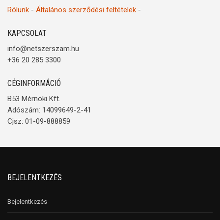
Rólunk
-
Általános szerződési feltételek
-
KAPCSOLAT
info@netszerszam.hu
+36 20 285 3300
CÉGINFORMÁCIÓ
B53 Mérnöki Kft.
Adószám: 14099649-2-41
Cjsz: 01-09-888859
BEJELENTKEZÉS
Bejelentkezés