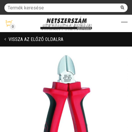
0
VISSZA AZ ELŐZŐ OLDALRA