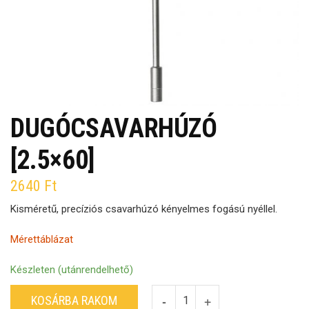
DUGÓCSAVARHÚZÓ
[2.5×60]
2640
Ft
Kisméretű, precíziós csavarhúzó kényelmes fogású nyéllel.
Mérettáblázat
Készleten (utánrendelhető)
KOSÁRBA RAKOM