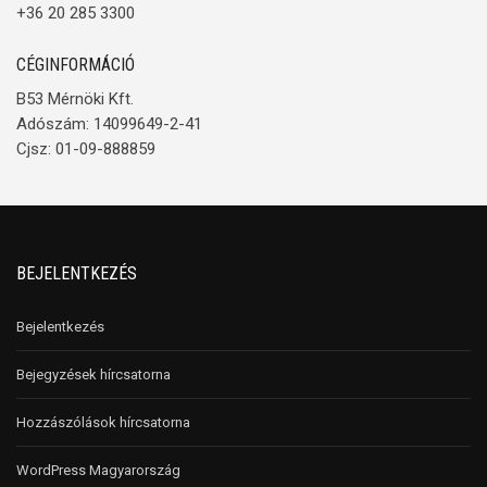
+36 20 285 3300
CÉGINFORMÁCIÓ
B53 Mérnöki Kft.
Adószám: 14099649-2-41
Cjsz: 01-09-888859
BEJELENTKEZÉS
Bejelentkezés
Bejegyzések hírcsatorna
Hozzászólások hírcsatorna
WordPress Magyarország