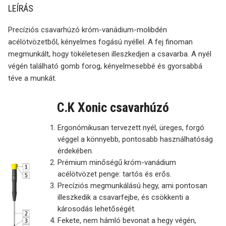
LEÍRÁS
Precíziós csavarhúzó króm-vanádium-molibdén
acélötvözetből, kényelmes fogású nyéllel. A fej finoman
megmunkált, hogy tökéletesen illeszkedjen a csavarba. A nyél
végén található gomb forog, kényelmesebbé és gyorsabbá
téve a munkát.
C.K Xonic csavarhúzó
Ergonómikusan tervezett nyél, üreges, forgó
véggel a könnyebb, pontosabb használhatóság
érdekében.
Prémium minőségű króm-vanádium
acélötvözet penge: tartós és erős.
Precíziós megmunkálású hegy, ami pontosan
illeszkedik a csavarfejbe, és csökkenti a
károsodás lehetőségét.
Fekete, nem hámló bevonat a hegy végén,