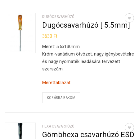
DUGÓCSAVARHÚZÓ
Dugócsavarhúzó [ 5.5mm]
3630
Ft
Méret: 5.5x130mm
Króm-vanádium ötvözet, nagy igénybevételre
és nagy nyomaték leadására tervezett
szerszám.
Mérettáblázat
KOSÁRBA RAKOM
HEXA CSAVARHÚZÓ
Gömbhexa csavarhúzó ESD