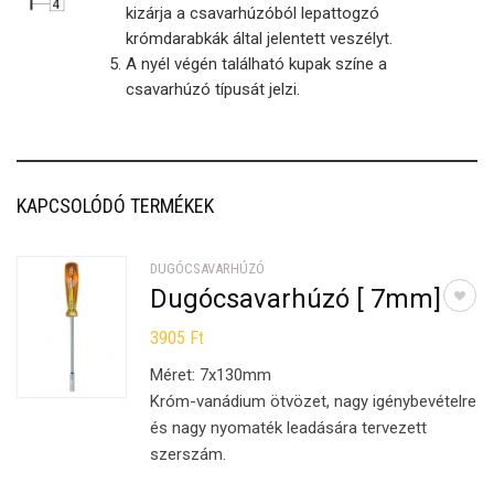
kizárja a csavarhúzóból lepattogzó
krómdarabkák által jelentett veszélyt.
A nyél végén található kupak színe a
csavarhúzó típusát jelzi.
KAPCSOLÓDÓ TERMÉKEK
DUGÓCSAVARHÚZÓ
Dugócsavarhúzó [ 7mm]
3905
Ft
Méret: 7x130mm
Króm-vanádium ötvözet, nagy igénybevételre
és nagy nyomaték leadására tervezett
szerszám.