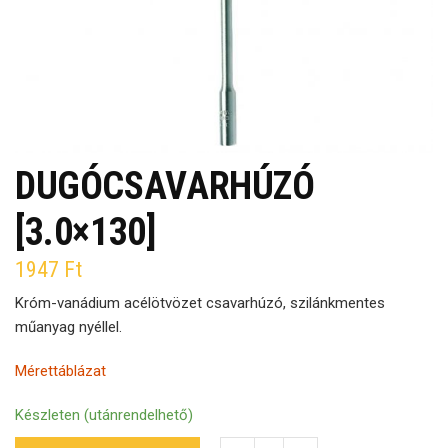
DUGÓCSAVARHÚZÓ
[3.0×130]
1947
Ft
Króm-vanádium acélötvözet csavarhúzó, szilánkmentes
műanyag nyéllel.
Mérettáblázat
Készleten (utánrendelhető)