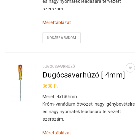
és nagy nyomaték leadására tervezett
szerszám.
Mérettáblázat
KOSÁRBA RAKOM
DUGÓCSAVARHÚZÓ
Dugócsavarhúzó [ 4mm]
3630
Ft
Méret: 4x130mm
Króm-vanádium ötvözet, nagy igénybevételre
és nagy nyomaték leadására tervezett
szerszám.
Mérettáblázat