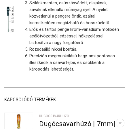
Szilánkmentes, csúszásvédett, olajaknak,
savaknak ellenálló műanyag nyél. A nyelet
közvetlenül a pengére öntik, ezáltal
kiemelkedően megbízható és hosszúéletű.
Erős és tartós penge króm-vanádium/molibdén
acélötvözetből, edzéssel, hőkezeléssel
biztosítva a nagy forgatóerő.
Rozsdaálló nikkel borítás.
Precíziós megmunkálású hegy, ami pontosan
illeszkedik a csavarfejbe, és csökkenti a
károsodás lehetőségét.
KAPCSOLÓDÓ TERMÉKEK
DUGÓCSAVARHÚZÓ
Dugócsavarhúzó [ 7mm]