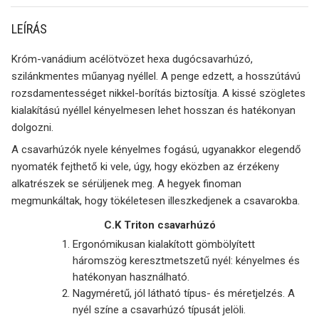
LEÍRÁS
Króm-vanádium acélötvözet hexa dugócsavarhúzó,
szilánkmentes műanyag nyéllel. A penge edzett, a hosszútávú
rozsdamentességet nikkel-borítás biztosítja. A kissé szögletes
kialakítású nyéllel kényelmesen lehet hosszan és hatékonyan
dolgozni.
A csavarhúzók nyele kényelmes fogású, ugyanakkor elegendő
nyomaték fejthető ki vele, úgy, hogy eközben az érzékeny
alkatrészek se sérüljenek meg. A hegyek finoman
megmunkáltak, hogy tökéletesen illeszkedjenek a csavarokba.
C.K Triton csavarhúzó
Ergonómikusan kialakított gömbölyített
háromszög keresztmetszetű nyél: kényelmes és
hatékonyan használható.
Nagyméretű, jól látható típus- és méretjelzés. A
nyél színe a csavarhúzó típusát jelöli.