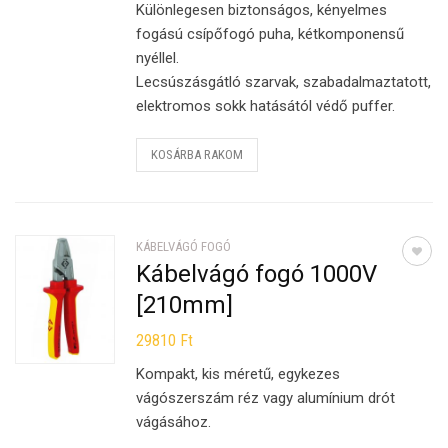
Különlegesen biztonságos, kényelmes
fogású csípőfogó puha, kétkomponensű
nyéllel.
Lecsúszásgátló szarvak, szabadalmaztatott,
elektromos sokk hatásától védő puffer.
KOSÁRBA RAKOM
KÁBELVÁGÓ FOGÓ
Kábelvágó fogó 1000V
[210mm]
29810
Ft
Kompakt, kis méretű, egykezes
vágószerszám réz vagy alumínium drót
vágásához.