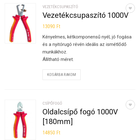
VEZETÉKCSUPASZÍTÓ
Vezetékcsupaszító 1000V
13090
Ft
Kényelmes, kétkomponensű nyél, jó fogása
és a nyitórugó révén ideális az ismétlődő
munkákhoz.
Állítható méret.
KOSÁRBA RAKOM
CSÍPŐFOGÓ
Oldalcsípő fogó 1000V
[180mm]
14850
Ft