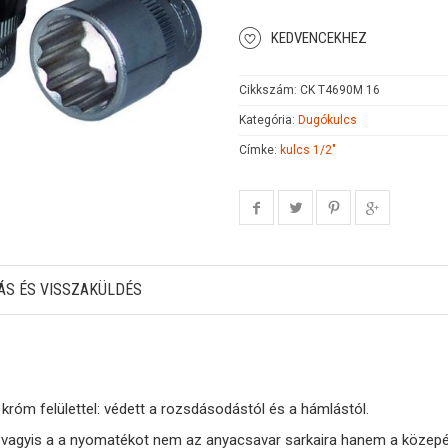
KEDVENCEKHEZ
Cikkszám:
CK T4690M 16
Kategória:
Dugókulcs
Címke:
kulcs 1/2"
ÁS ÉS VISSZAKÜLDÉS
róm felülettel: védett a rozsdásodástól és a hámlástól.
 vagyis a a nyomatékot nem az anyacsavar sarkaira hanem a közepére 