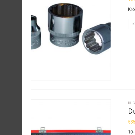
Kró
K
DUG
Du
53
10-