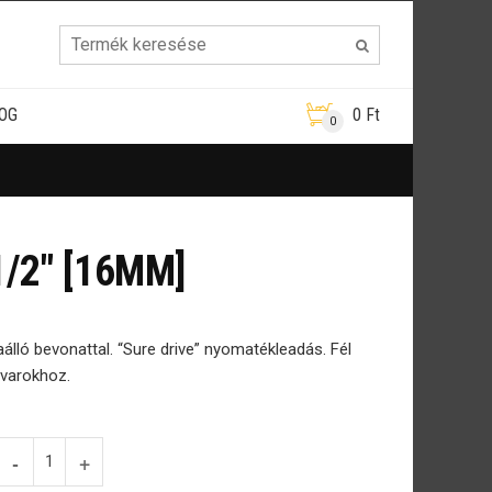
OG
0
Ft
0
/2″ [16MM]
lló bevonattal. “Sure drive” nyomatékleadás. Fél
avarokhoz.