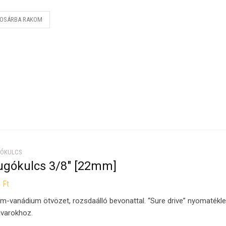
OSÁRBA RAKOM
ÓKULCS
ugókulcs 3/8″ [22mm]
2
Ft
m-vanádium ötvözet, rozsdaálló bevonattal. “Sure drive” nyomatékl
varokhoz.