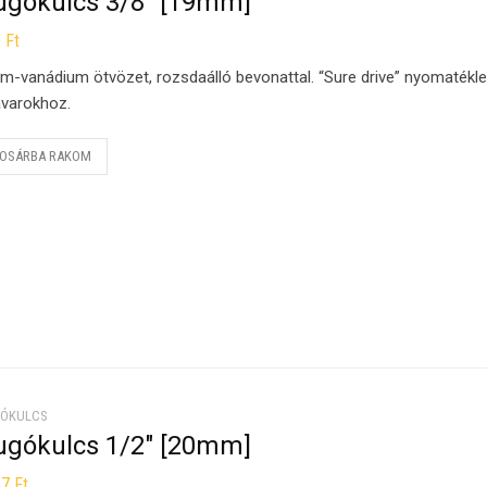
ugókulcs 3/8″ [19mm]
8
Ft
m-vanádium ötvözet, rozsdaálló bevonattal. “Sure drive” nyomatékl
varokhoz.
OSÁRBA RAKOM
ÓKULCS
ugókulcs 1/2″ [20mm]
17
Ft