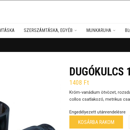
MTÁSKA
SZERSZÁMTÁSKA, EGYÉB
MUNKARUHA
BL
DUGÓKULCS 1
1408
Ft
Króm-vanádium ötvözet, rozsdaá
collos csatlakozó, metrikus cs
Engedélyezett utánrendelésre
KOSÁRBA RAKOM