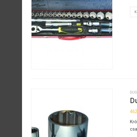
K
DUG
D
46
Kró
csa