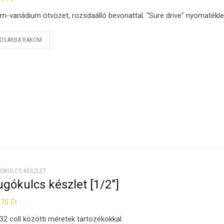
m-vanádium ötvözet, rozsdaálló bevonattal. “Sure drive” nyomatékle
OSÁRBA RAKOM
ÓKULCS KÉSZLET
gókulcs készlet [1/2″]
570
Ft
32 coll közötti méretek tartozékokkal.