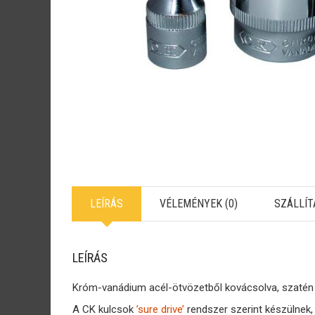
LEÍRÁS
VÉLEMÉNYEK (0)
SZÁLLÍT
LEÍRÁS
Króm-vanádium acél-ötvözetből kovácsolva, szatén k
A CK kulcsok
’sure drive’
rendszer szerint készülnek,