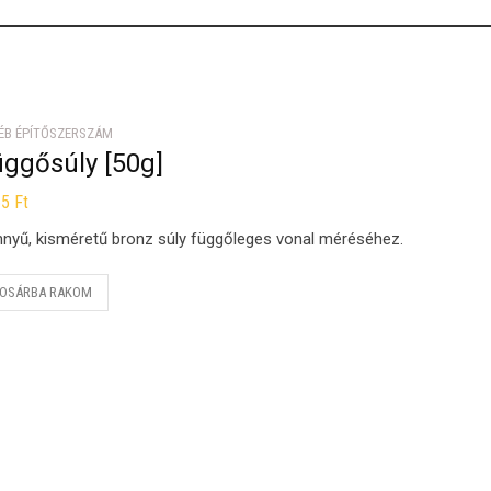
ÉB ÉPÍTŐSZERSZÁM
üggősúly [50g]
65
Ft
nyű, kisméretű bronz súly függőleges vonal méréséhez.
OSÁRBA RAKOM