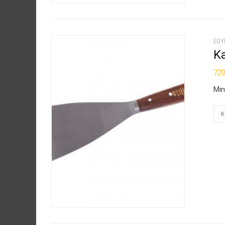
EGY
K
72
Min
K