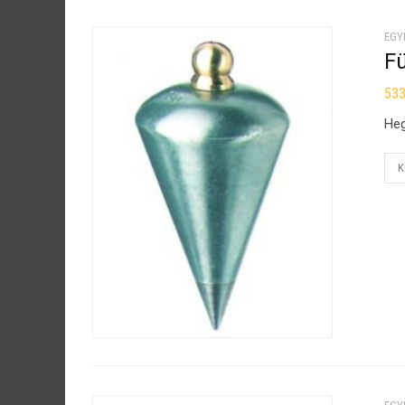
EGY
F
53
Heg
K