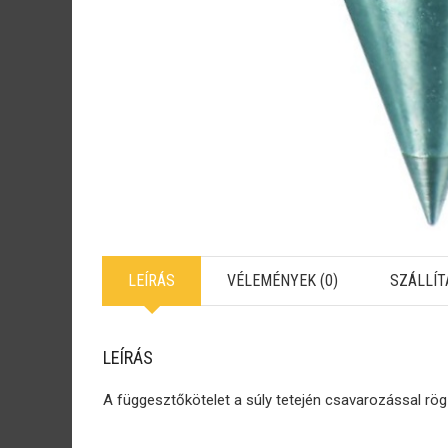
LEÍRÁS
VÉLEMÉNYEK (0)
SZÁLLÍT
LEÍRÁS
A függesztőkötelet a súly tetején csavarozással rögz