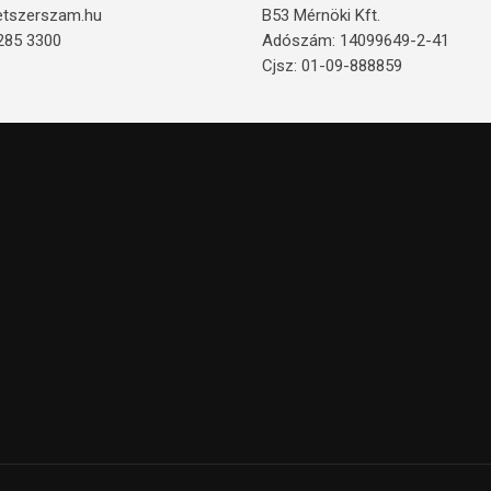
etszerszam.hu
B53 Mérnöki Kft.
285 3300
Adószám: 14099649-2-41
Cjsz: 01-09-888859