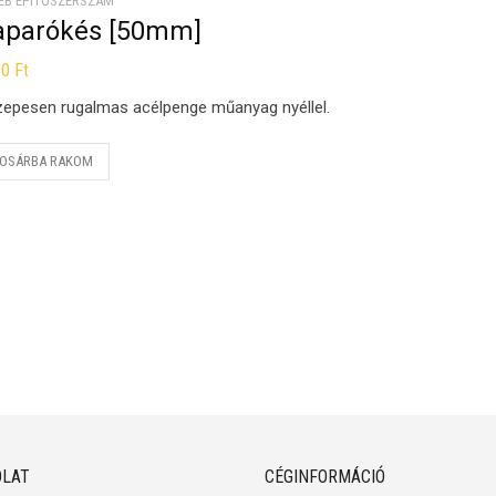
ÉB ÉPÍTŐSZERSZÁM
aparókés [50mm]
60
Ft
epesen rugalmas acélpenge műanyag nyéllel.
OSÁRBA RAKOM
LAT
CÉGINFORMÁCIÓ