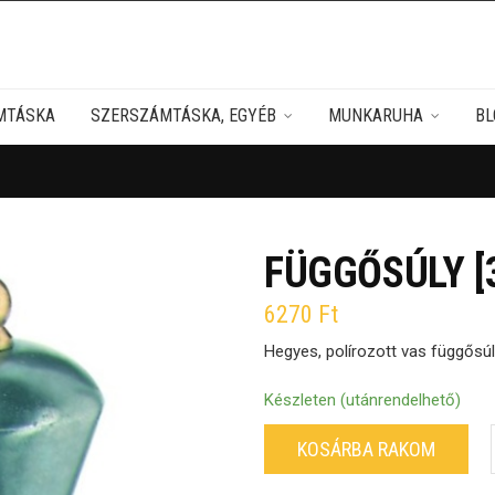
MTÁSKA
SZERSZÁMTÁSKA, EGYÉB
MUNKARUHA
BL
FÜGGŐSÚLY [
6270
Ft
Hegyes, polírozott vas függősúl
Készleten (utánrendelhető)
KOSÁRBA RAKOM