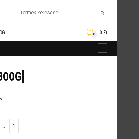
OG
0
Ft
0
300G]
y.