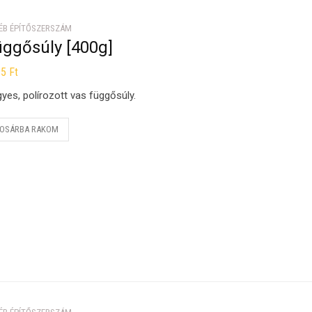
ÉB ÉPÍTŐSZERSZÁM
üggősúly [400g]
35
Ft
yes, polírozott vas függősúly.
OSÁRBA RAKOM