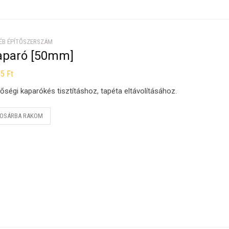
ÉB ÉPÍTŐSZERSZÁM
aparó [50mm]
05
Ft
őségi kaparókés tisztításhoz, tapéta eltávolításához.
OSÁRBA RAKOM