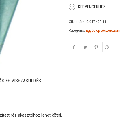
KEDVENCEKHEZ
Cikkszám:
CK T3492 11
Kategória:
Egyéb építőszerszám
ÁS ÉS VISSZAKÜLDÉS
ített réz akasztóhoz lehet kötni.