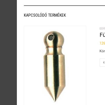
KAPCSOLÓDÓ TERMÉKEK
EGY
F
12
Kön
K