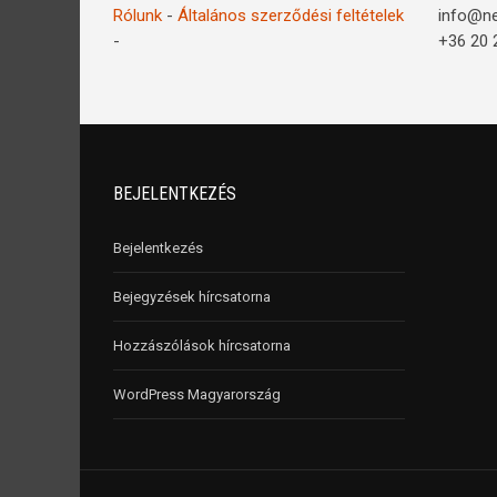
Rólunk
-
Általános szerződési feltételek
info@n
-
+36 20 
BEJELENTKEZÉS
Bejelentkezés
Bejegyzések hírcsatorna
Hozzászólások hírcsatorna
WordPress Magyarország