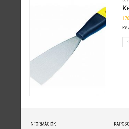
EGY
K
17
Köz
K
INFORMÁCIÓK
KAPCSO