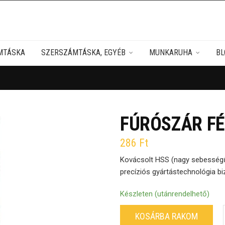
MTÁSKA
SZERSZÁMTÁSKA, EGYÉB
MUNKARUHA
BL
FÚRÓSZÁR FÉ
286
Ft
Kovácsolt HSS (nagy sebességű
precíziós gyártástechnológia biz
Készleten (utánrendelhető)
KOSÁRBA RAKOM