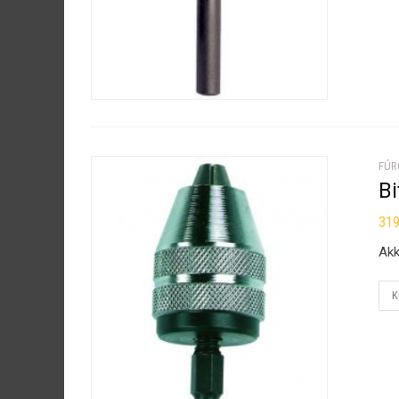
FÚR
Bi
31
Akk
K