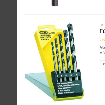
FÚR
Fú
67
Ált
Műa
K