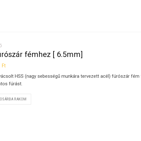
Ó
úrószár fémhez [ 6.5mm]
1
Ft
ácsolt HSS (nagy sebességű munkára tervezett acél) fúrószár fém fú
tos fúrást.
OSÁRBA RAKOM