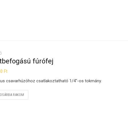
Ó
tbefogású fúrófej
90
Ft
us csavarhúzóhoz csatlakoztatható 1/4″-os tokmány.
OSÁRBA RAKOM