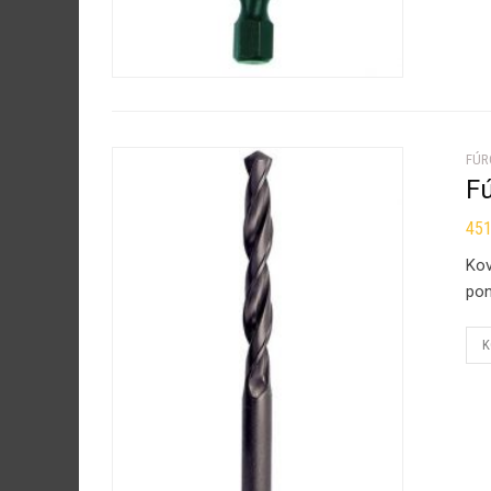
FÚR
F
45
Kov
pon
K