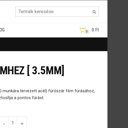
OG
0
Ft
0
MHEZ [ 3.5MM]
 munkára tervezett acél) fúrószár fém fúrásához,
tosítja a pontos fúrást.