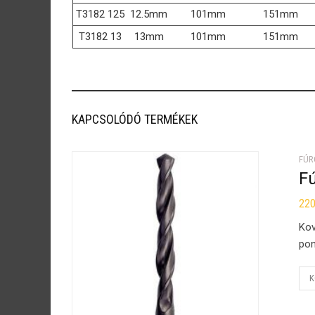
T3182 125
12.5mm
101mm
151mm
T3182 13
13mm
101mm
151mm
KAPCSOLÓDÓ TERMÉKEK
FÚR
F
22
Kov
pon
K