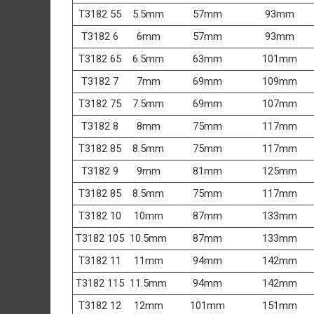
T3182 55
5.5mm
57mm
93mm
T3182 6
6mm
57mm
93mm
T3182 65
6.5mm
63mm
101mm
T3182 7
7mm
69mm
109mm
T3182 75
7.5mm
69mm
107mm
T3182 8
8mm
75mm
117mm
T3182 85
8.5mm
75mm
117mm
T3182 9
9mm
81mm
125mm
T3182 85
8.5mm
75mm
117mm
T3182 10
10mm
87mm
133mm
T3182 105
10.5mm
87mm
133mm
T3182 11
11mm
94mm
142mm
T3182 115
11.5mm
94mm
142mm
T3182 12
12mm
101mm
151mm