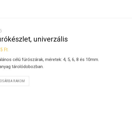
Ó
rókészlet, univerzális
65
Ft
alános célú fúrószárak, méretek: 4, 5, 6, 8 és 10mm.
nyag tárolódobozban.
OSÁRBA RAKOM