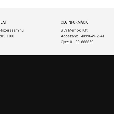
LAT
CÉGINFORMÁCIÓ
etszerszam.hu
B53 Mérnöki Kft.
285 3300
Adószám: 14099649-2-41
Cjsz: 01-09-888859