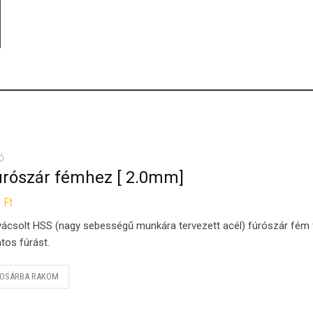
Ó
úrószár fémhez [ 2.0mm]
0
Ft
ácsolt HSS (nagy sebességű munkára tervezett acél) fúrószár fém fú
tos fúrást.
OSÁRBA RAKOM