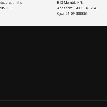
etszerszam.hu
B53 Mérnöki Kft.
285 3300
Adószám: 14099649-2-41
Cjsz: 01-09-888859