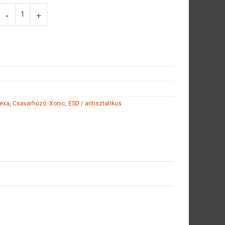
hexa
,
Csavarhúzó: Xonic
,
ESD / antisztatikus