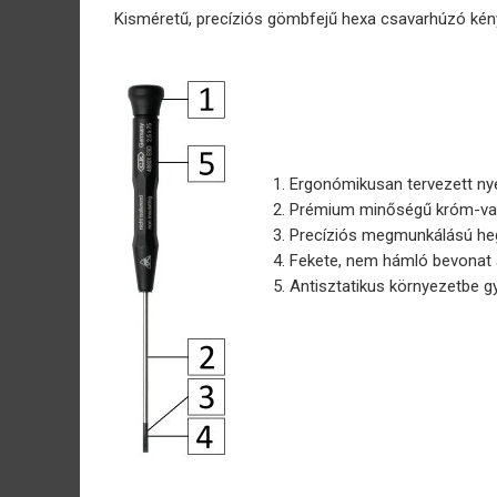
Kisméretű, precíziós gömbfejű hexa csavarhúzó kény
Ergonómikusan tervezett nyé
Prémium minőségű króm-vaná
Precíziós megmunkálású hegy
Fekete, nem hámló bevonat a
Antisztatikus környezetbe gyá