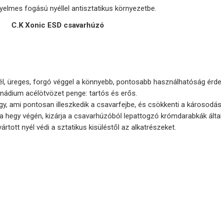
elmes fogású nyéllel antisztatikus környezetbe.
C.K Xonic ESD csavarhúzó
l, üreges, forgó véggel a könnyebb, pontosabb használhatóság érd
dium acélötvözet penge: tartós és erős.
, ami pontosan illeszkedik a csavarfejbe, és csökkenti a károsodás
 hegy végén, kizárja a csavarhúzóból lepattogzó krómdarabkák által j
rtott nyél védi a sztatikus kisüléstől az alkatrészeket.