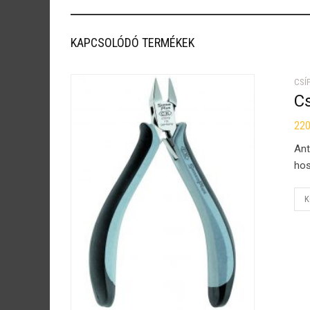
KAPCSOLÓDÓ TERMÉKEK
CSÍ
C
22
Ant
hos
K