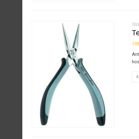
TEL
T
19
Ant
hos
K