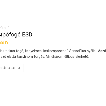
PŐFOGÓ
sípőfogó ESD
000
Ft
isztatikus fogó, kényelmes, kétkomponensű SensoPlus nyéllel. Asz
szú élettartam,finom forgás. Mindhárom éltípus elérhető.
OSÁRBA RAKOM