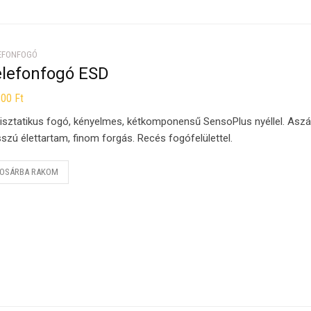
EFONFOGÓ
elefonfogó ESD
800
Ft
isztatikus fogó, kényelmes, kétkomponensű SensoPlus nyéllel. Asz
szú élettartam, finom forgás. Recés fogófelülettel.
OSÁRBA RAKOM