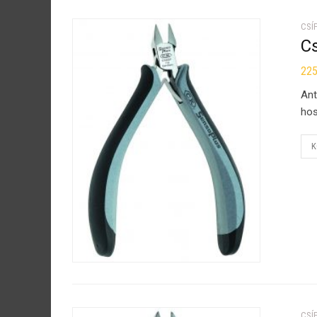
CSÍ
C
22
Ant
hos
K
CSÍ