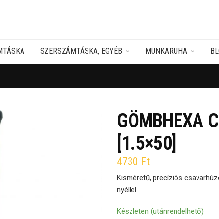
MTÁSKA
SZERSZÁMTÁSKA, EGYÉB
MUNKARUHA
BL
GÖMBHEXA C
[1.5×50]
4730
Ft
Kisméretű, precíziós csavarhúz
nyéllel.
Készleten (utánrendelhető)