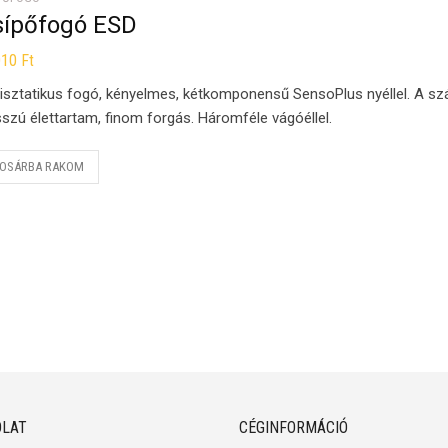
sípőfogó ESD
010
Ft
isztatikus fogó, kényelmes, kétkomponensű SensoPlus nyéllel. A sz
szú élettartam, finom forgás. Háromféle vágóéllel.
OSÁRBA RAKOM
LAT
CÉGINFORMÁCIÓ