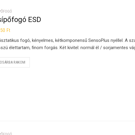
PŐFOGÓ
sípőfogó ESD
550
Ft
isztatikus fogó, kényelmes, kétkomponensű SensoPlus nyéllel. A sz
szú élettartam, finom forgás. Két kivitel: normál él / sorjamentes vá
OSÁRBA RAKOM
PŐFOGÓ