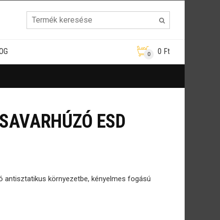
OG
0
Ft
0
SAVARHÚZÓ ESD
ó antisztatikus környezetbe, kényelmes fogású