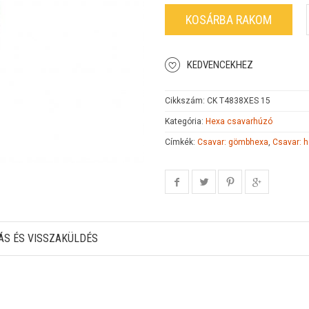
KOSÁRBA RAKOM
KEDVENCEKHEZ
Cikkszám:
CK T4838XES 15
Kategória:
Hexa csavarhúzó
Címkék:
Csavar: gömbhexa
,
Csavar: 
ÁS ÉS VISSZAKÜLDÉS