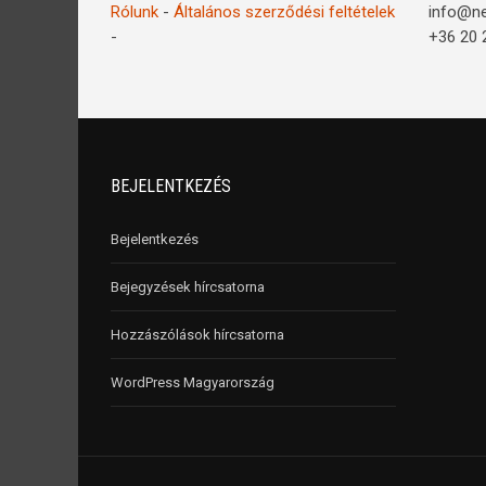
Rólunk
-
Általános szerződési feltételek
info@n
-
+36 20 
BEJELENTKEZÉS
Bejelentkezés
Bejegyzések hírcsatorna
Hozzászólások hírcsatorna
WordPress Magyarország