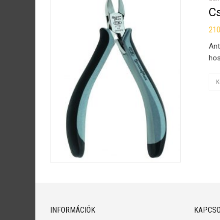
C
21
Ant
hos
K
INFORMÁCIÓK
KAPCSO