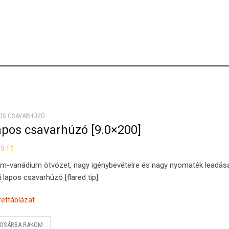
OS CSAVARHÚZÓ
apos csavarhúzó [9.0×200]
95
Ft
m-vanádium ötvözet, nagy igénybevételre és nagy nyomaték leadás
ű lapos csavarhúzó [flared tip].
ettáblázat
OSÁRBA RAKOM