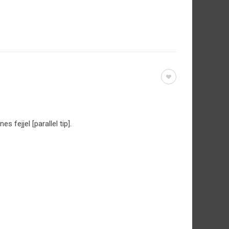
fejjel [parallel tip].