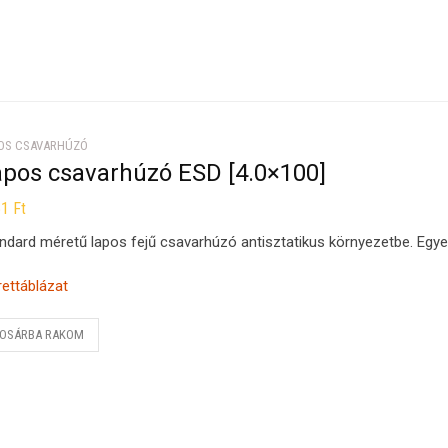
OS CSAVARHÚZÓ
apos csavarhúzó ESD [4.0×100]
51
Ft
ndard méretű lapos fejű csavarhúzó antisztatikus környezetbe. Egyenes 
ettáblázat
OSÁRBA RAKOM