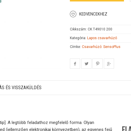
KEDVENCEKHEZ
Cikkszám:
CK T49010 200
Kategória:
Lapos csavarhúzó
Címke:
Csavarhúzó: SensoPlus
ÁS ÉS VISSZAKÜLDÉS
ip]. A legtöbb feladathoz megfelelő forma. Olyan
ed (jellemzően elektronikai környezetben), az egyenes fejű