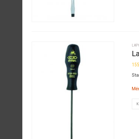
LAP
L
15
Sta
Mér
K