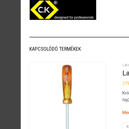
KAPCSOLÓDÓ TERMÉKEK
LAP
L
37
Kró
fej
Mér
K