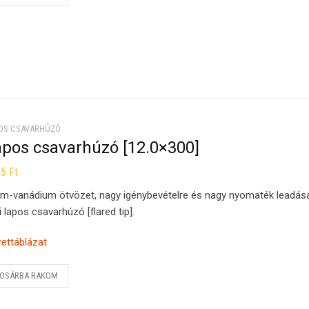
OS CSAVARHÚZÓ
apos csavarhúzó [12.0×300]
45
Ft
m-vanádium ötvözet, nagy igénybevételre és nagy nyomaték leadás
ű lapos csavarhúzó [flared tip].
ettáblázat
OSÁRBA RAKOM