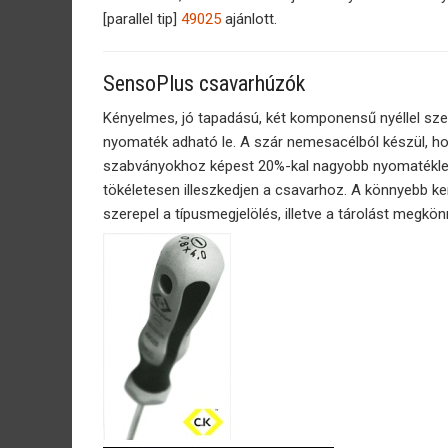
[parallel tip]
49025
ajánlott.
SensoPlus csavarhúzók
Kényelmes, jó tapadású, két komponensű nyéllel sz
nyomaték adható le. A szár nemesacélból készül, ho
szabványokhoz képest 20%-kal nagyobb nyomatéklead
tökéletesen illeszkedjen a csavarhoz. A könnyebb k
szerepel a típusmegjelölés, illetve a tárolást megkönn