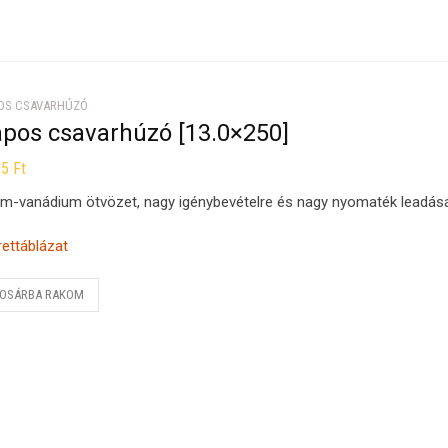
OS CSAVARHÚZÓ
apos csavarhúzó [13.0×250]
25
Ft
m-vanádium ötvözet, nagy igénybevételre és nagy nyomaték leadásá
ettáblázat
OSÁRBA RAKOM