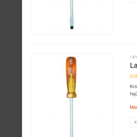
LAP
L
65
Kró
fej
Mér
K