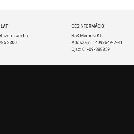
LAT
CÉGINFORMÁCIÓ
etszerszam.hu
B53 Mérnöki Kft.
285 3300
Adószám: 14099649-2-41
Cjsz: 01-09-888859