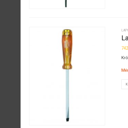
LAP
L
74
Kró
Mér
K