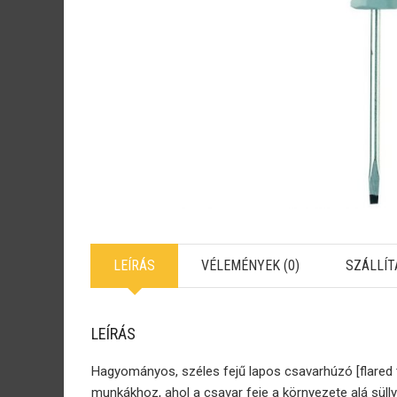
LEÍRÁS
VÉLEMÉNYEK (0)
SZÁLLÍT
LEÍRÁS
Hagyományos, széles fejű lapos csavarhúzó [flared t
munkákhoz, ahol a csavar feje a környezete alá sülly