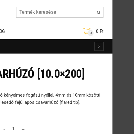
OG
0
Ft
0
RHÚZÓ [10.0×200]
úzó kényelmes fogású nyéllel, 4mm és 10mm közötti
sedő fejű lapos csavarhúzó [flared tip].