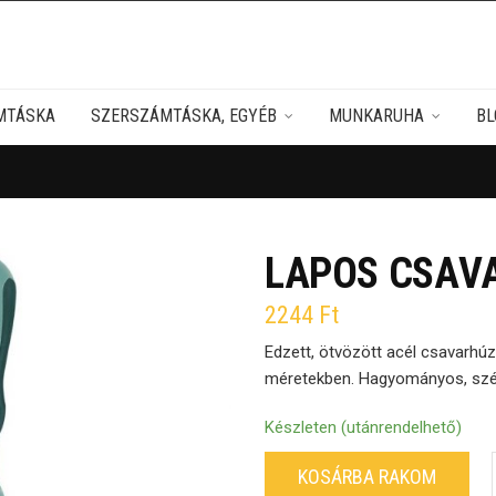
MTÁSKA
SZERSZÁMTÁSKA, EGYÉB
MUNKARUHA
BL
LAPOS CSAVA
2244
Ft
Edzett, ötvözött acél csavarh
méretekben. Hagyományos, széle
Készleten (utánrendelhető)
KOSÁRBA RAKOM