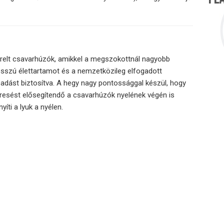
erelt csavarhúzók, amikkel a megszokottnál nagyobb
sszú élettartamot és a nemzetközileg elfogadott
ást biztosítva. A hegy nagy pontossággal készül, hogy
eresést elősegítendő a csavarhúzók nyelének végén is
yíti a lyuk a nyélen.