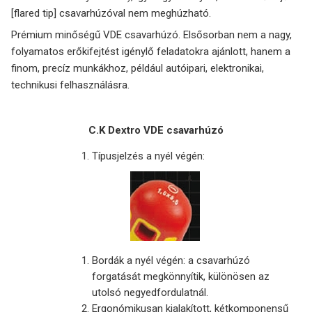
[flared tip] csavarhúzóval nem meghúzható.
Prémium minőségű VDE csavarhúzó. Elsősorban nem a nagy,
folyamatos erőkifejtést igénylő feladatokra ajánlott, hanem a
finom, precíz munkákhoz, például autóipari, elektronikai,
technikusi felhasználásra.
C.K Dextro VDE csavarhúzó
Típusjelzés a nyél végén:
Bordák a nyél végén: a csavarhúzó
forgatását megkönnyítik, különösen az
utolsó negyedfordulatnál.
Ergonómikusan kialakított, kétkomponensű