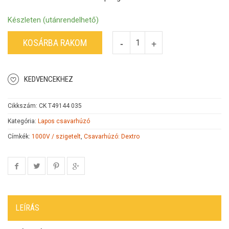
Készleten (utánrendelhető)
KOSÁRBA RAKOM
KEDVENCEKHEZ
Cikkszám:
CK T49144 035
Kategória:
Lapos csavarhúzó
Címkék:
1000V / szigetelt
,
Csavarhúzó: Dextro
LEÍRÁS