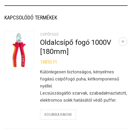
KAPCSOLÓDÓ TERMÉKEK
CSÍPŐFOGÓ
Oldalcsípő fogó 1000V
[180mm]
14850
Ft
Különlegesen biztonságos, kényelmes
fogású csípőfogó puha, kétkomponensű
nyéllel.
Lecsúszásgátló szarvak, szabadalmaztatott,
elektromos sokk hatásától védő puffer.
KOSÁRBA RAKOM