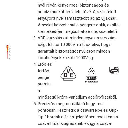
nyél révén kényelmes, biztonságos és
precíz munkát tesz lehetővé. A szár felett
elnyújtott nyél támasztékot ad az ujjaknak.
A nyelet közvetlenül a pengére öntik, ezáltal
kiemelkedően megbízható és hosszúéletű.
VDE igazolással: minden egyes szerszám
szigetelése 10.000V-ra tesztelve, hogy
garantált biztonságot nyújtson minden
körülmények között 1000V-ig.
Erős és
tartós
penge
prémiu
m
minőségű króm-vanádium acélötvözetből.
Precíziós megmunkálású hegy, ami
pontosan illeszkedik a csavarfejbe és Grip-
Tip™ bordák a fejen: jelentősen csökkenti a
csavarhúzó kiugrásának és így a csavar