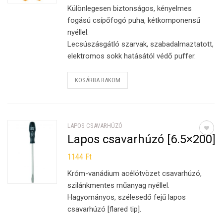
Különlegesen biztonságos, kényelmes
fogású csípőfogó puha, kétkomponensű
nyéllel.
Lecsúszásgátló szarvak, szabadalmaztatott,
elektromos sokk hatásától védő puffer.
KOSÁRBA RAKOM
LAPOS CSAVARHÚZÓ
Lapos csavarhúzó [6.5×200]
1144
Ft
Króm-vanádium acélötvözet csavarhúzó,
szilánkmentes műanyag nyéllel.
Hagyományos, szélesedő fejű lapos
csavarhúzó [flared tip].