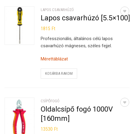
LAPOS CSAVARHÚZÓ
Lapos csavarhúzó [5.5×100]
1815
Ft
Professzionális, általános célú lapos
csavarhúzó mágneses, széles fejjel.
Mérettáblázat
KOSÁRBA RAKOM
CSÍPŐFOGÓ
Oldalcsípő fogó 1000V
[160mm]
13530
Ft