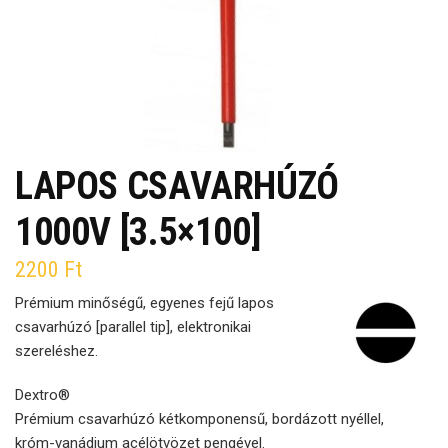
LAPOS CSAVARHÚZÓ
1000V [3.5×100]
2200
Ft
Prémium minőségű, egyenes fejű lapos
csavarhúzó [parallel tip], elektronikai
szereléshez.
Dextro®
Prémium csavarhúzó kétkomponensű, bordázott nyéllel,
króm-vanádium acélötvözet pengével.