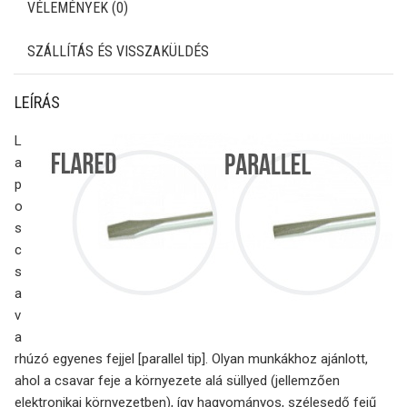
VÉLEMÉNYEK (0)
SZÁLLÍTÁS ÉS VISSZAKÜLDÉS
LEÍRÁS
L
a
p
o
s
c
s
a
v
a
rhúzó egyenes fejjel [parallel tip]. Olyan munkákhoz ajánlott,
ahol a csavar feje a környezete alá süllyed (jellemzően
elektronikai környezetben), így hagyományos, szélesedő fejű