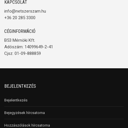
KAPCSOLAT
info@netszerszam.hu
+36 20 285 3300
CÉGINFORMÁCIÓ
B53 Mérnöki Kft.
Adószám: 14099649-2-41
Cjsz: 01-09-888859
BEJELENTKEZÉS
Bejelentkezés
Bejegyzések hírcsatorna
Hozzászólások hírcsatorna