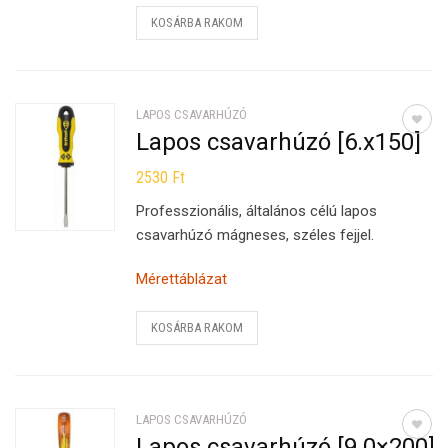
KOSÁRBA RAKOM
LAPOS CSAVARHÚZÓ
Lapos csavarhúzó [6.x150]
2530
Ft
Professzionális, általános célú lapos
csavarhúzó mágneses, széles fejjel.
Mérettáblázat
KOSÁRBA RAKOM
LAPOS CSAVARHÚZÓ
Lapos csavarhúzó [9.0×200]