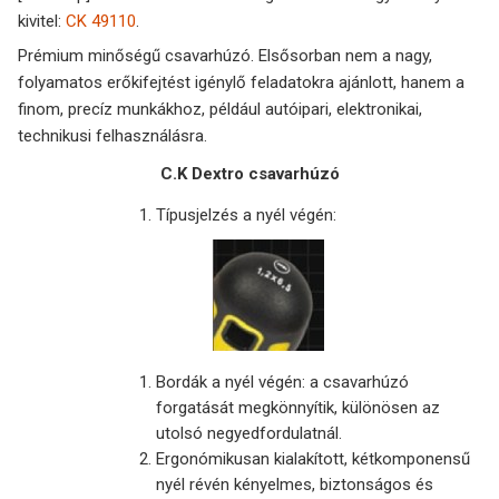
kivitel:
CK 49110
.
Prémium minőségű csavarhúzó. Elsősorban nem a nagy,
folyamatos erőkifejtést igénylő feladatokra ajánlott, hanem a
finom, precíz munkákhoz, például autóipari, elektronikai,
technikusi felhasználásra.
C.K Dextro csavarhúzó
Típusjelzés a nyél végén:
Bordák a nyél végén: a csavarhúzó
forgatását megkönnyítik, különösen az
utolsó negyedfordulatnál.
Ergonómikusan kialakított, kétkomponensű
nyél révén kényelmes, biztonságos és