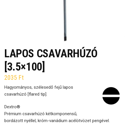
LAPOS CSAVARHÚZÓ
[3.5×100]
2035
Ft
Hagyományos, szélesedő fejű lapos
csavarhúzó [flared tip].
Dextro®
Prémium csavarhúzó kétkomponensű,
bordázott nyéllel, króm-vanádium acélötvözet pengével.