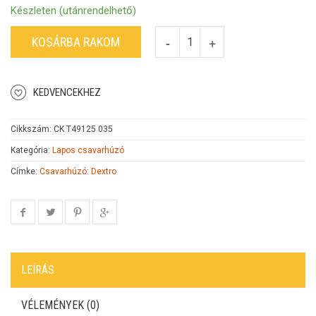
Készleten (utánrendelhető)
KOSÁRBA RAKOM
KEDVENCEKHEZ
Cikkszám:
CK T49125 035
Kategória:
Lapos csavarhúzó
Címke:
Csavarhúzó: Dextro
LEÍRÁS
VÉLEMÉNYEK (0)