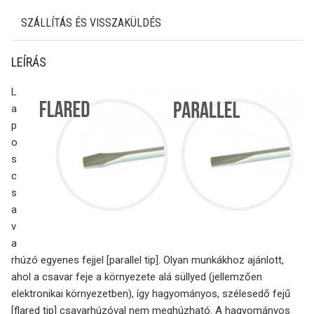
SZÁLLÍTÁS ÉS VISSZAKÜLDÉS
LEÍRÁS
L
a
p
o
s
c
s
a
v
a
rhúzó egyenes fejjel [parallel tip]. Olyan munkákhoz ajánlott,
ahol a csavar feje a környezete alá süllyed (jellemzően
elektronikai környezetben), így hagyományos, szélesedő fejű
[flared tip] csavarhúzóval nem meghúzható. A hagyományos