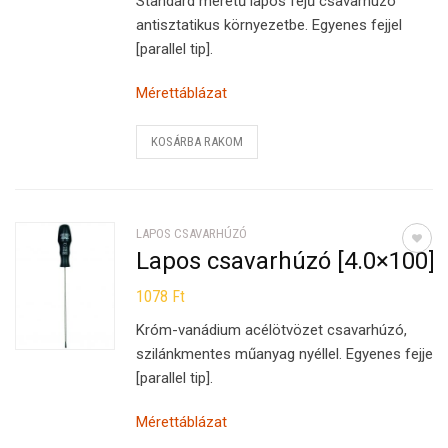
Standard méretű lapos fejű csavarhúzó
antisztatikus környezetbe. Egyenes fejjel
[parallel tip].
Mérettáblázat
KOSÁRBA RAKOM
LAPOS CSAVARHÚZÓ
Lapos csavarhúzó [4.0×100]
1078
Ft
Króm-vanádium acélötvözet csavarhúzó,
szilánkmentes műanyag nyéllel. Egyenes fejjel
[parallel tip].
Mérettáblázat