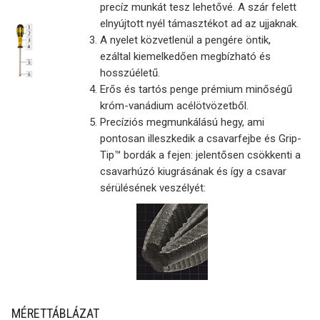
precíz munkát tesz lehetővé. A szár felett
elnyújtott nyél támasztékot ad az ujjaknak.
A nyelet közvetlenül a pengére öntik,
ezáltal kiemelkedően megbízható és
hosszúéletű.
Erős és tartós penge prémium minőségű
króm-vanádium acélötvözetből.
Precíziós megmunkálású hegy, ami
pontosan illeszkedik a csavarfejbe és Grip-
Tip™ bordák a fejen: jelentősen csökkenti a
csavarhúzó kiugrásának és így a csavar
sérülésének veszélyét:
MÉRETTÁBLÁZAT