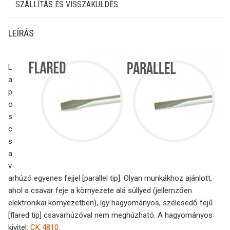
SZÁLLÍTÁS ÉS VISSZAKÜLDÉS
LEÍRÁS
L
a
p
o
s
c
s
a
v
arhúzó egyenes fejjel [parallel tip]. Olyan munkákhoz ajánlott,
ahol a csavar feje a környezete alá süllyed (jellemzően
elektronikai környezetben), így hagyományos, szélesedő fejű
[flared tip] csavarhúzóval nem meghúzható. A hagyományos
kivitel:
CK 4810
.