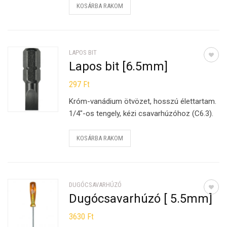
KOSÁRBA RAKOM
LAPOS BIT
Lapos bit [6.5mm]
297
Ft
Króm-vanádium ötvözet, hosszú élettartam.
1/4″-os tengely, kézi csavarhúzóhoz (C6.3).
KOSÁRBA RAKOM
DUGÓCSAVARHÚZÓ
Dugócsavarhúzó [ 5.5mm]
3630
Ft