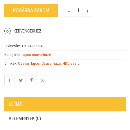
KOSÁRBA RAKOM
KEDVENCEKHEZ
Cikkszám:
CK T4965 04
Kategória:
Lapos csavarhúzó
Címkék:
Csavar: lapos
,
Csavarhúzó: HDClassic
LEÍRÁS
VÉLEMÉNYEK (0)