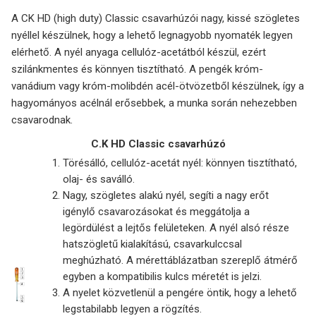
A CK HD (high duty) Classic csavarhúzói nagy, kissé szögletes
nyéllel készülnek, hogy a lehető legnagyobb nyomaték legyen
elérhető. A nyél anyaga cellulóz-acetátból készül, ezért
szilánkmentes és könnyen tisztítható. A pengék króm-
vanádium vagy króm-molibdén acél-ötvözetből készülnek, így a
hagyományos acélnál erősebbek, a munka során nehezebben
csavarodnak.
C.K HD Classic csavarhúzó
Törésálló, cellulóz-acetát nyél: könnyen tisztítható,
olaj- és saválló.
Nagy, szögletes alakú nyél, segíti a nagy erőt
igénylő csavarozásokat és meggátolja a
legördülést a lejtős felületeken. A nyél alsó része
hatszögletű kialakítású, csavarkulccsal
meghúzható. A mérettáblázatban szereplő átmérő
egyben a kompatibilis kulcs méretét is jelzi.
A nyelet közvetlenül a pengére öntik, hogy a lehető
legstabilabb legyen a rögzítés.