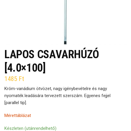
LAPOS CSAVARHÚZÓ
[4.0×100]
1485
Ft
Króm-vanádium ötvözet, nagy igénybevételre és nagy
nyomaték leadására tervezett szerszám. Egyenes fejjel
[parallel tip].
Mérettáblázat
Készleten (utánrendelhető)