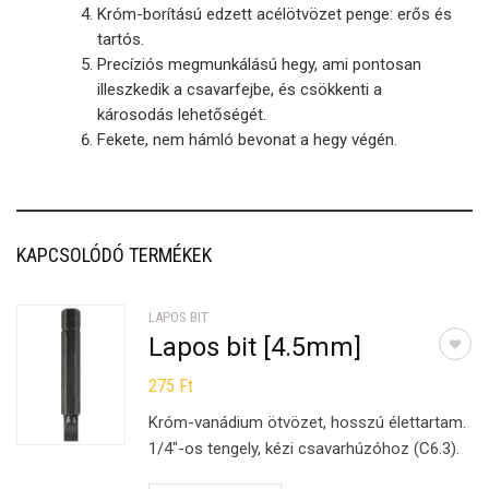
Króm-borítású edzett acélötvözet penge: erős és
tartós.
Precíziós megmunkálású hegy, ami pontosan
illeszkedik a csavarfejbe, és csökkenti a
károsodás lehetőségét.
Fekete, nem hámló bevonat a hegy végén.
KAPCSOLÓDÓ TERMÉKEK
LAPOS BIT
Lapos bit [4.5mm]
275
Ft
Króm-vanádium ötvözet, hosszú élettartam.
1/4″-os tengely, kézi csavarhúzóhoz (C6.3).