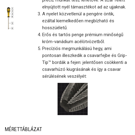
precíz munkát tesz lehetővé. A szár felett
elnyújtott nyél támasztékot ad az ujjaknak.
A nyelet közvetlenül a pengére öntik,
ezáltal kiemelkedően megbízható és
hosszúéletű.
Erős és tartós penge prémium minőségű
króm-vanádium acélötvözetből.
Precíziós megmunkálású hegy, ami
pontosan illeszkedik a csavarfejbe és Grip-
Tip™ bordák a fejen: jelentősen csökkenti a
csavarhúzó kiugrásának és így a csavar
sérülésének veszélyét:
MÉRETTÁBLÁZAT