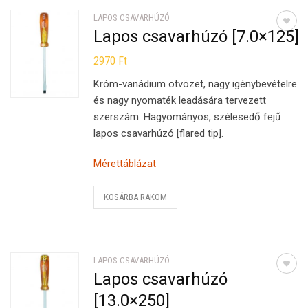
LAPOS CSAVARHÚZÓ
Lapos csavarhúzó [7.0×125]
2970
Ft
Króm-vanádium ötvözet, nagy igénybevételre
és nagy nyomaték leadására tervezett
szerszám. Hagyományos, szélesedő fejű
lapos csavarhúzó [flared tip].
Mérettáblázat
KOSÁRBA RAKOM
LAPOS CSAVARHÚZÓ
Lapos csavarhúzó
[13.0×250]