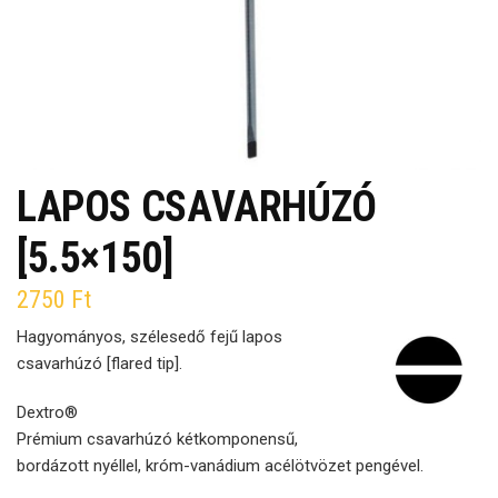
LAPOS CSAVARHÚZÓ
[5.5×150]
2750
Ft
Hagyományos, szélesedő fejű lapos
csavarhúzó [flared tip].
Dextro®
Prémium csavarhúzó kétkomponensű,
bordázott nyéllel, króm-vanádium acélötvözet pengével.