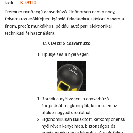
kivitel:
CK 49110
.
Prémium minőségű csavarhúzó. Elsősorban nem a nagy,
folyamatos erőkifejtést igénylő feladatokra ajánlott, hanem a
finom, precíz munkákhoz, például autóipari, elektronikai,
technikusi felhasználásra.
C.K Dextro csavarhúzó
Típusjelzés a nyél végén:
Bordák a nyél végén: a csavarhúzó
forgatását megkönnyítik, különösen az
utolsó negyedfordulatnál.
Ergonómikusan kialakított, kétkomponensű
nyél révén kényelmes, biztonságos és