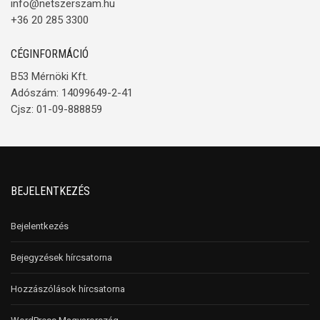
info@netszerszam.hu
+36 20 285 3300
CÉGINFORMÁCIÓ
B53 Mérnöki Kft.
Adószám: 14099649-2-41
Cjsz: 01-09-888859
BEJELENTKEZÉS
Bejelentkezés
Bejegyzések hírcsatorna
Hozzászólások hírcsatorna