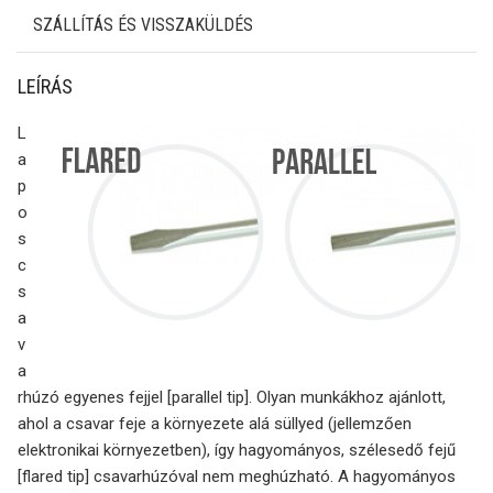
SZÁLLÍTÁS ÉS VISSZAKÜLDÉS
LEÍRÁS
L
a
p
o
s
c
s
a
v
a
rhúzó egyenes fejjel [parallel tip]. Olyan munkákhoz ajánlott,
ahol a csavar feje a környezete alá süllyed (jellemzően
elektronikai környezetben), így hagyományos, szélesedő fejű
[flared tip] csavarhúzóval nem meghúzható. A hagyományos