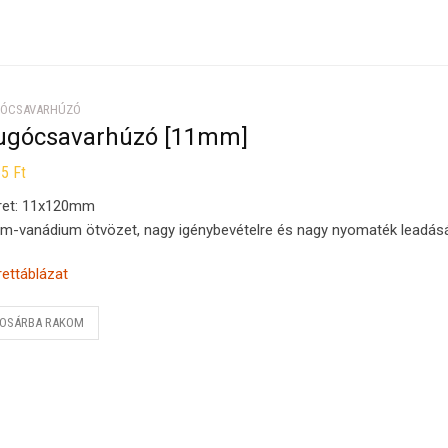
ÓCSAVARHÚZÓ
ugócsavarhúzó [11mm]
65
Ft
ret: 11x120mm
m-vanádium ötvözet, nagy igénybevételre és nagy nyomaték leadásá
ettáblázat
OSÁRBA RAKOM