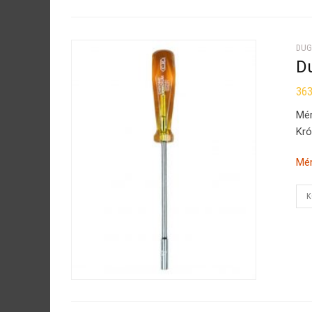
DUG
D
36
Mé
Kró
Mér
K