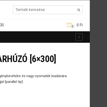
OG
0
Ft
0
RHÚZÓ [6×300]
génybevételre és nagy nyomaték leadására
 [parallel tip].