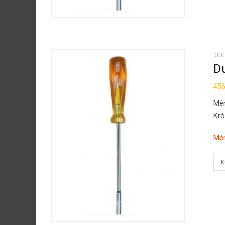
DUG
D
45
Mé
Kró
Mér
K