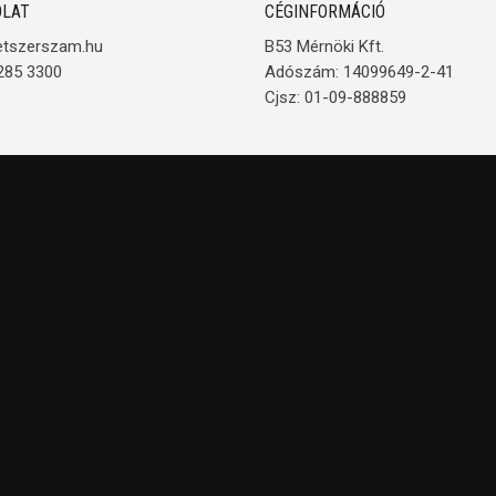
LAT
CÉGINFORMÁCIÓ
etszerszam.hu
B53 Mérnöki Kft.
285 3300
Adószám: 14099649-2-41
Cjsz: 01-09-888859