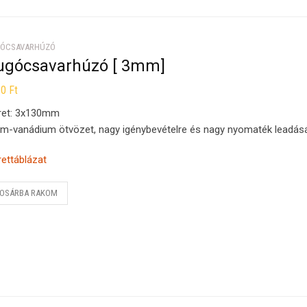
ÓCSAVARHÚZÓ
ugócsavarhúzó [ 3mm]
30
Ft
ret: 3x130mm
m-vanádium ötvözet, nagy igénybevételre és nagy nyomaték leadásá
ettáblázat
OSÁRBA RAKOM