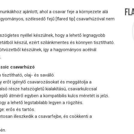
 munkákhoz ajánlott, ahol a csavar feje a környezete alá
hagyományos, szélesedő fejű [flared tip] csavarhúzóval nem
 szögletes nyéllel készülnek, hogy a lehető legnagyobb
tátból készül, ezért szilánkmentes és könnyen tisztítható.
tvözetből készülnek, így a hagyományos acélnál
.
assic csavarhúzó
tisztítható, olaj- és saválló.
agy erőt igénylő csavarozásokat és meggátolja a
 alsó része hatszögletű kialakítású, csavarkulccsal
lő átmérő egyben a kompatibilis kulcs méretét is jelzi.
ogy a lehető legstabilabb legyen a rögzítés.
e: erős és tartós.
osan illeszkedik a csavarfejbe, és csökkenti a
én.