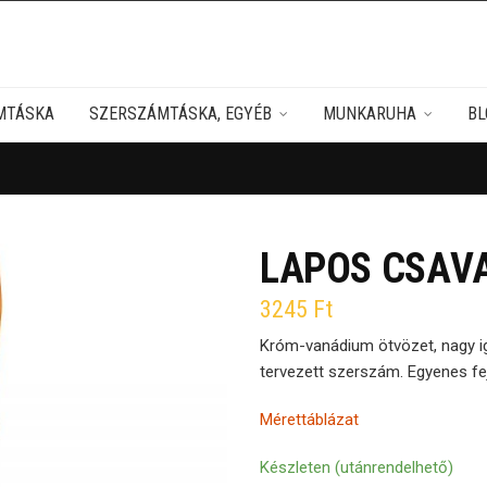
MTÁSKA
SZERSZÁMTÁSKA, EGYÉB
MUNKARUHA
BL
LAPOS CSAVA
3245
Ft
Króm-vanádium ötvözet, nagy i
tervezett szerszám. Egyenes fejjel
Mérettáblázat
Készleten (utánrendelhető)