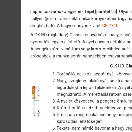
Lapos csavarhúzó egyenes fejjel [parallel tip]. Olyan
süllyed (jellemzően elektronikai környezetben), így 
meghúzható. A hagyományos kivitel:
CK 4810
.
A CK HD (high duty) Classic csavarhúzói nagy, kissé
nyomaték legyen elérhető. A nyél anyaga cellulóz-ace
A pengék króm-vanádium vagy króm-molibdén acél-ö
erősebbek, a munka során nehezebben csavarodnak
C.K HD Cl
Törésálló, cellulóz-acetát nyél: könnyen 
Nagy, szögletes alakú nyél, segíti a n
legördülést a lejtős felületeken. A nyél
meghúzható. A mérettáblázatban szerep
A nyelet közvetlenül a pengére öntik, h
Króm-borítású edzett acélötvözet peng
Precíziós megmunkálású hegy, ami pont
károsodás lehetőségét.
Fekete, nem hámló bevonat a hegy vég