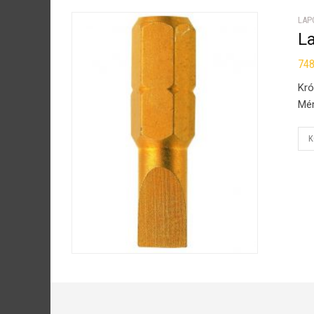
LAP
L
74
Kró
Mér
K