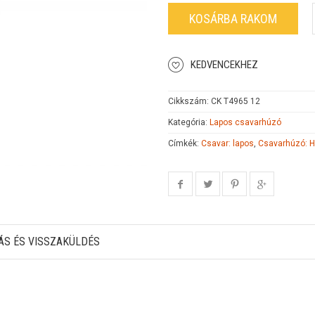
KOSÁRBA RAKOM
KEDVENCEKHEZ
Cikkszám:
CK T4965 12
Kategória:
Lapos csavarhúzó
Címkék:
Csavar: lapos
,
Csavarhúzó: 
ÁS ÉS VISSZAKÜLDÉS