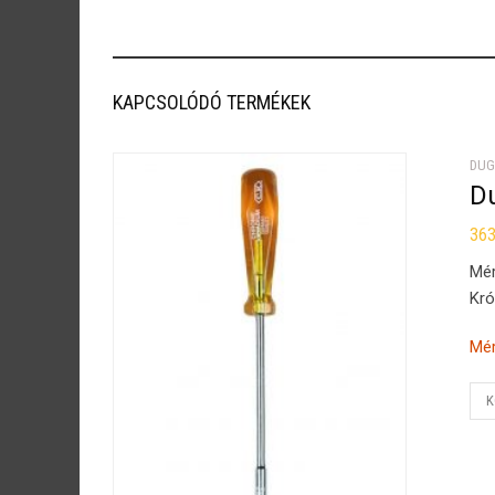
KAPCSOLÓDÓ TERMÉKEK
DUG
D
36
Mé
Kró
Mér
K