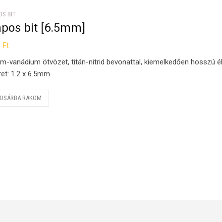
OS BIT
apos bit [6.5mm]
8
Ft
m-vanádium ötvözet, titán-nitrid bevonattal, kiemelkedően hosszú él
et: 1.2 x 6.5mm
OSÁRBA RAKOM