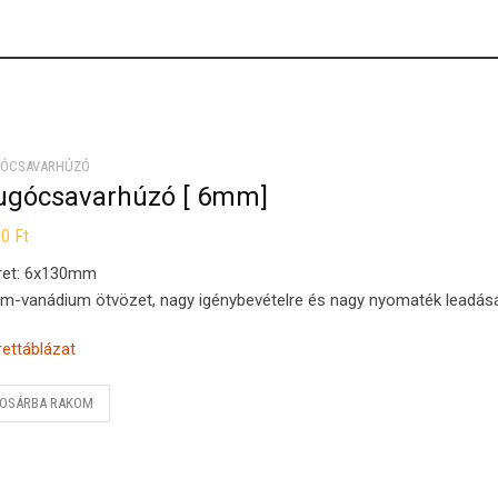
ÓCSAVARHÚZÓ
ugócsavarhúzó [ 6mm]
30
Ft
ret: 6x130mm
m-vanádium ötvözet, nagy igénybevételre és nagy nyomaték leadásá
ettáblázat
OSÁRBA RAKOM