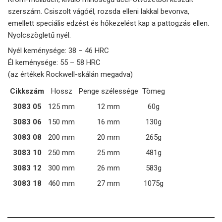
szerszám. Csiszolt vágóél, rozsda elleni lakkal bevonva,
emellett speciális edzést és hőkezelést kap a pattogzás ellen.
Nyolcszögletű nyél.
Nyél keménysége: 38 – 46 HRC
Él keménysége: 55 – 58 HRC
(az értékek Rockwell-skálán megadva)
Cikkszám
Hossz
Penge szélessége
Tömeg
3083 05
125 mm
12 mm
60g
3083 06
150 mm
16 mm
130g
3083 08
200 mm
20 mm
265g
3083 10
250 mm
25 mm
481g
3083 12
300 mm
26 mm
583g
3083 18
460 mm
27 mm
1075g