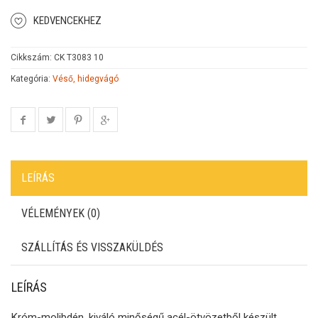
KEDVENCEKHEZ
Cikkszám:
CK T3083 10
Kategória:
Véső, hidegvágó
LEÍRÁS
VÉLEMÉNYEK (0)
SZÁLLÍTÁS ÉS VISSZAKÜLDÉS
LEÍRÁS
Króm-molibdén, kiváló minőségű acél-ötvözetből készült