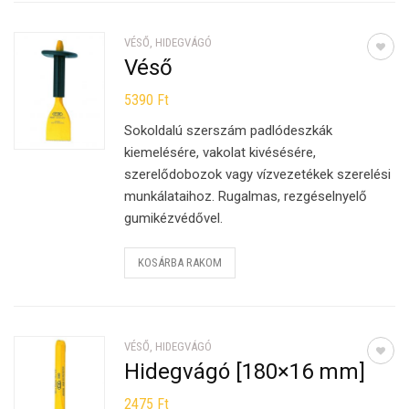
VÉSŐ, HIDEGVÁGÓ
Véső
5390
Ft
Sokoldalú szerszám padlódeszkák
kiemelésére, vakolat kivésésére,
szerelődobozok vagy vízvezetékek szerelési
munkálataihoz. Rugalmas, rezgéselnyelő
gumikézvédővel.
KOSÁRBA RAKOM
VÉSŐ, HIDEGVÁGÓ
Hidegvágó [180×16 mm]
2475
Ft