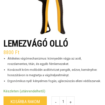
LEMEZVÁGÓ OLLÓ
8800
Ft
Áttételes vágómechanizmus: könnyedén vágja az acél,
roszdamentes, titán, és egyéb fémlemezeket.
Kovácsolt króm-molibdén acélötvözet pengék, edzve, keményítve:
hosszútávon is megtartja a vágóteljesítményt.
Ergonómikus nyél: kényelmes fogás, ujjlecsúszás elleni védőszarvak.
Készleten (utánrendelhető)
KOSÁRBA RAKOM