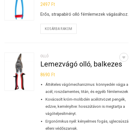
2497
Ft
Erős, strapabíró olló fémlemezek vágásához.
KOSÁRBA RAKOM
OLLÓ
Lemezvágó olló, balkezes
8690
Ft
Áttételes vágómechanizmus: könnyedén vágja az
acél, roszdamentes, titán, és egyéb fémlemezeket.
Kovácsolt króm-molibdén acélötvözet pengék,
edzve, keményítve: hosszútávon is megtartja a
vágóteljesítményt.
Ergonómikus nyél: kényelmes fogás, ujjlecsúszás
elleni védőszarvak.