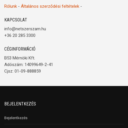
Rólunk
-
Általános szerződési feltételek
-
KAPCSOLAT
info@netszerszam.hu
+36 20 285 3300
CÉGINFORMÁCIÓ
B53 Mérnöki Kft.
Adószám: 14099649-2-41
Cjsz: 01-09-888859
BEJELENTKEZÉS
Bejelentkezés