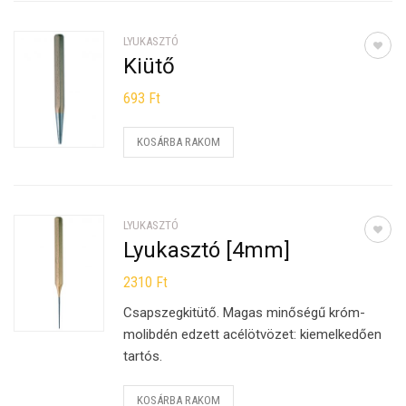
LYUKASZTÓ
Kiütő
693
Ft
KOSÁRBA RAKOM
LYUKASZTÓ
Lyukasztó [4mm]
2310
Ft
Csapszegkitütő. Magas minőségű króm-
molibdén edzett acélötvözet: kiemelkedően
tartós.
KOSÁRBA RAKOM