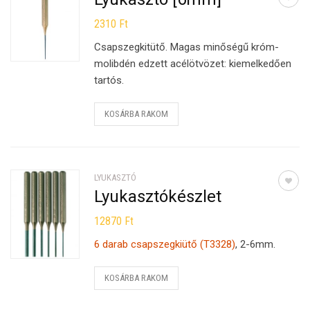
2310
Ft
Csapszegkitütő. Magas minőségű króm-
molibdén edzett acélötvözet: kiemelkedően
tartós.
KOSÁRBA RAKOM
LYUKASZTÓ
Lyukasztókészlet
12870
Ft
6 darab csapszegkiütő (T3328)
, 2-6mm.
KOSÁRBA RAKOM