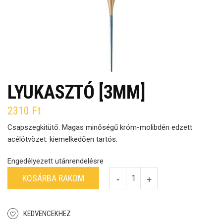
LYUKASZTÓ [3MM]
2310
Ft
Csapszegkitütő. Magas minőségű króm-molibdén edzett
acélötvözet: kiemelkedően tartós.
Engedélyezett utánrendelésre
KOSÁRBA RAKOM
KEDVENCEKHEZ