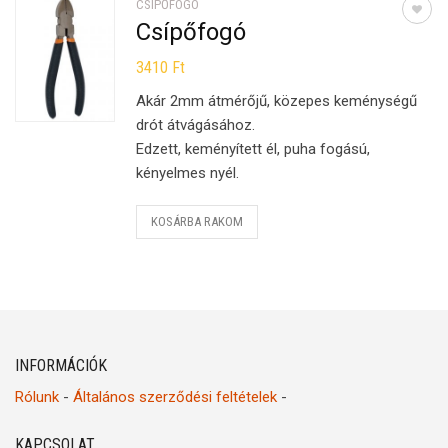
CSÍPŐFOGÓ
Csípőfogó
3410
Ft
Akár 2mm átmérőjű, közepes keménységű
drót átvágásához.
Edzett, keményített él, puha fogású,
kényelmes nyél.
KOSÁRBA RAKOM
INFORMÁCIÓK
Rólunk
-
Általános szerződési feltételek
-
KAPCSOLAT