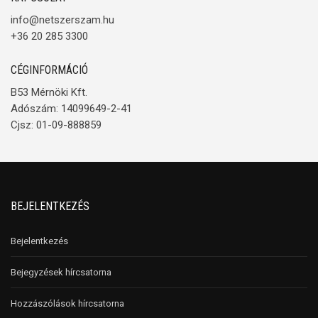
info@netszerszam.hu
+36 20 285 3300
CÉGINFORMÁCIÓ
B53 Mérnöki Kft.
Adószám: 14099649-2-41
Cjsz: 01-09-888859
BEJELENTKEZÉS
Bejelentkezés
Bejegyzések hírcsatorna
Hozzászólások hírcsatorna