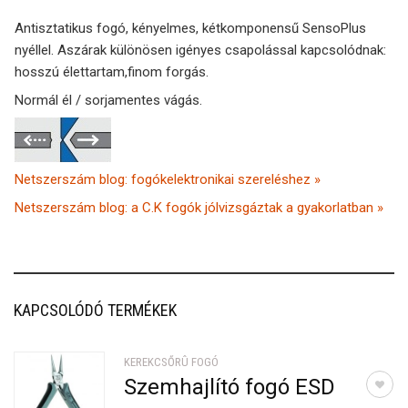
Antisztatikus fogó, kényelmes, kétkomponensű SensoPlus
nyéllel. Aszárak különösen igényes csapolással kapcsolódnak:
hosszú élettartam,finom forgás.
Normál él / sorjamentes vágás.
Netszerszám blog: fogókelektronikai szereléshez »
Netszerszám blog: a C.K fogók jólvizsgáztak a gyakorlatban »
KAPCSOLÓDÓ TERMÉKEK
KEREKCSŐRÛ FOGÓ
Szemhajlító fogó ESD