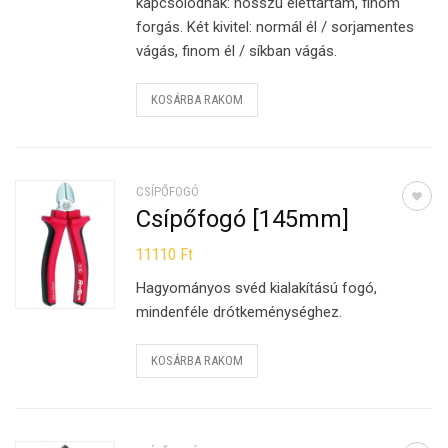
kapcsolódnak: hosszú élettartam, finom
forgás. Két kivitel: normál él / sorjamentes
vágás, finom él / síkban vágás.
KOSÁRBA RAKOM
CSÍPŐFOGÓ
Csípőfogó [145mm]
11110
Ft
Hagyományos svéd kialakítású fogó,
mindenféle drótkeménységhez.
KOSÁRBA RAKOM