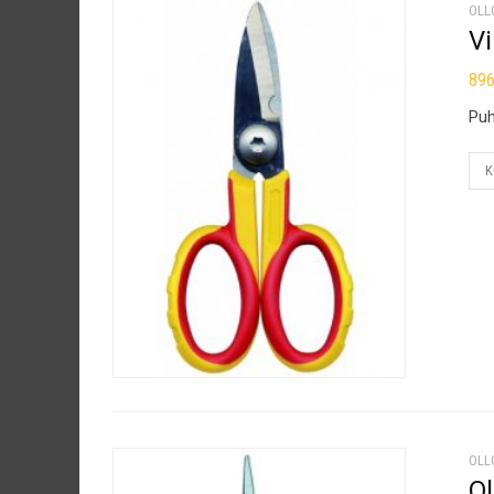
OLL
Vi
89
Puh
K
OLL
O