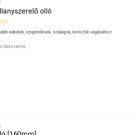
Ó
llanyszerelő olló
65
Ft
ább kábelek, szigetelések, szalagok, kötözők vágásához.
OSÁRBA RAKOM
Ó
lló [160mm]