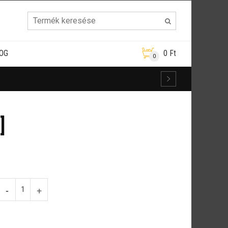
OG
0
Ft
0
]