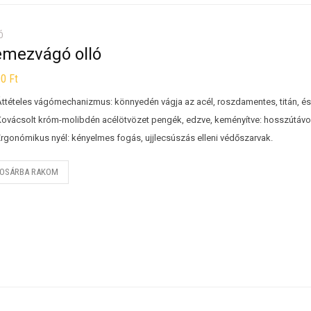
Ó
emezvágó olló
00
Ft
Áttételes vágómechanizmus: könnyedén vágja az acél, roszdamentes, titán, é
Kovácsolt króm-molibdén acélötvözet pengék, edzve, keményítve: hosszútávon 
Ergonómikus nyél: kényelmes fogás, ujjlecsúszás elleni védőszarvak.
OSÁRBA RAKOM