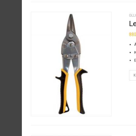
OLL
L
88
K