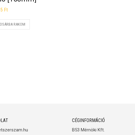
05
Ft
OSÁRBA RAKOM
LAT
CÉGINFORMÁCIÓ
etszerszam.hu
B53 Mérnöki Kft.