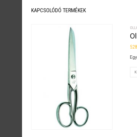
KAPCSOLÓDÓ TERMÉKEK
OLL
O
52
Egy
K