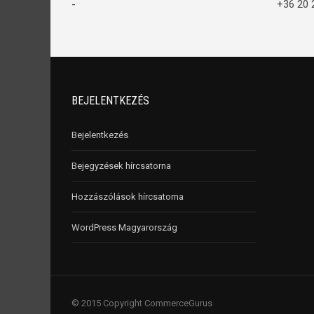
-
+36 20 
BEJELENTKEZÉS
Bejelentkezés
Bejegyzések hírcsatorna
Hozzászólások hírcsatorna
WordPress Magyarország
© 2015 Copyright CommerceGurus