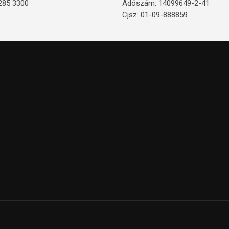
285 3300
Adószám: 14099649-2-41
Cjsz: 01-09-888859