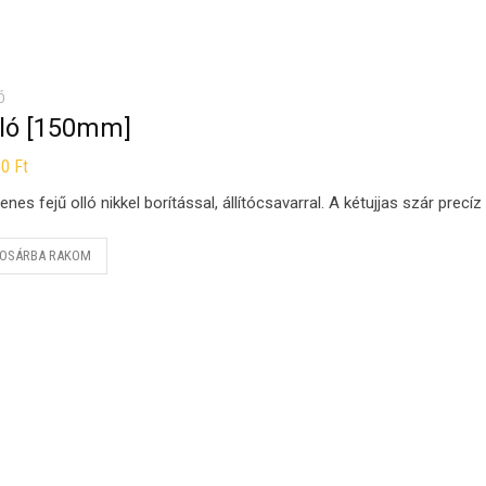
Ó
lló [150mm]
80
Ft
enes fejű olló nikkel borítással, állítócsavarral. A kétujjas szár precí
OSÁRBA RAKOM