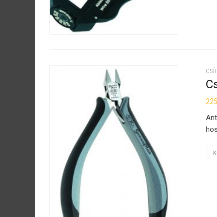
CSÍ
C
22
Ant
hos
K