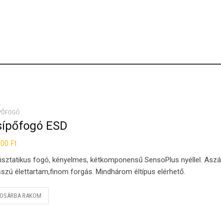
PŐFOGÓ
sípőfogó ESD
000
Ft
isztatikus fogó, kényelmes, kétkomponensű SensoPlus nyéllel. Asz
szú élettartam,finom forgás. Mindhárom éltípus elérhető.
OSÁRBA RAKOM