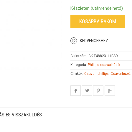
Készleten (utánrendelhető)
KOSÁRBA RAKOM
KEDVENCEKHEZ
Cikkszám:
CK T4882X 11ESD
Kategória:
Phillips csavarhúzó
Címkék:
Csavar: phillips
,
Csavarhúzó:
ÁS ÉS VISSZAKÜLDÉS