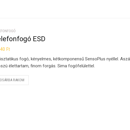
EFONFOGÓ
elefonfogó ESD
040
Ft
isztatikus fogó, kényelmes, kétkomponensű SensoPlus nyéllel. Asz
szú élettartam, finom forgás. Sima fogófelülettel.
OSÁRBA RAKOM