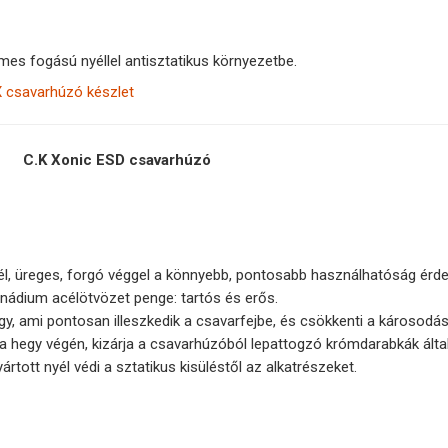
mes fogású nyéllel antisztatikus környezetbe.
 csavarhúzó készlet
C.K Xonic ESD csavarhúzó
l, üreges, forgó véggel a könnyebb, pontosabb használhatóság érd
dium acélötvözet penge: tartós és erős.
, ami pontosan illeszkedik a csavarfejbe, és csökkenti a károsodás
 hegy végén, kizárja a csavarhúzóból lepattogzó krómdarabkák által j
rtott nyél védi a sztatikus kisüléstől az alkatrészeket.