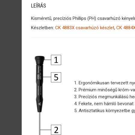
LEÍRÁS
Kisméretű, precíziós Phillips (PH) csavarhúzó kényel
Készletben:
CK 4883X csavarhúzó készlet
,
CK 4884X
Ergonómikusan tervezett nyé
Prémium minőségű króm-vaná
Precíziós megmunkálású hegy
Fekete, nem hámló bevonat a
Antisztatikus környezetbe gyá