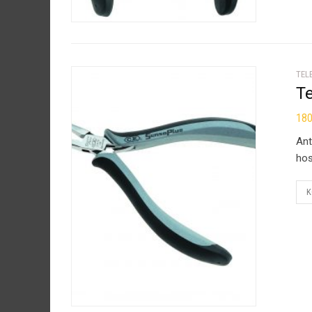
TEL
T
18
Ant
hos
K