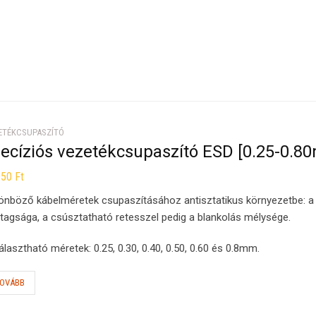
ETÉKCSUPASZÍTÓ
recíziós vezetékcsupaszító ESD [0.25-0.8
950
Ft
önböző kábelméretek csupaszításához antisztatikus környezetbe: a k
tagsága, a csúsztatható retesszel pedig a blankolás mélysége.
álasztható méretek: 0.25, 0.30, 0.40, 0.50, 0.60 és 0.8mm.
OVÁBB