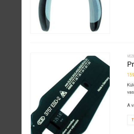
VEZ
P
15
Kül
vas
A v
T