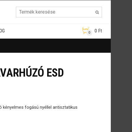
OG
0
Ft
0
AVARHÚZÓ ESD
ó kényelmes fogású nyéllel antisztatikus