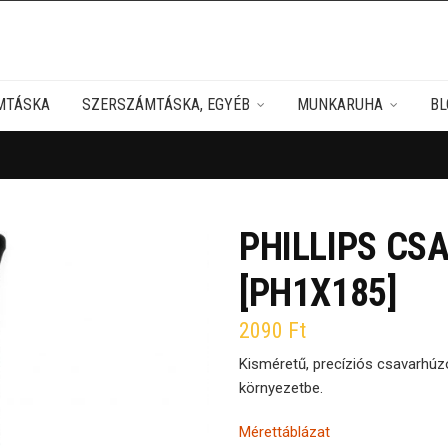
MTÁSKA
SZERSZÁMTÁSKA, EGYÉB
MUNKARUHA
BL
PHILLIPS CS
[PH1X185]
2090
Ft
Kisméretű, precíziós csavarhúz
környezetbe.
Mérettáblázat