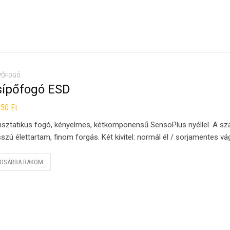
PŐFOGÓ
sípőfogó ESD
550
Ft
isztatikus fogó, kényelmes, kétkomponensű SensoPlus nyéllel. A sz
szú élettartam, finom forgás. Két kivitel: normál él / sorjamentes vá
OSÁRBA RAKOM