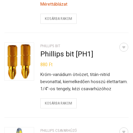
Mérettáblázat
KOSÁRBA RAKOM
PHILLIPS BIT
Phillips bit [PH1]
880
Ft
Króm-vanádium ötvözet, titán-nitrid
bevonattal, kiemelkedően hosszú élettartam.
1/4″-os tengely, kézi csavarhúzóhoz
KOSÁRBA RAKOM
PHILLIPS CSAVARHÚZÓ