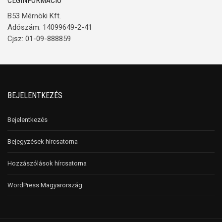
CÉGINFORMÁCIÓ
B53 Mérnöki Kft.
Adószám: 14099649-2-41
Cjsz: 01-09-888859
BEJELENTKEZÉS
Bejelentkezés
Bejegyzések hírcsatorna
Hozzászólások hírcsatorna
WordPress Magyarország