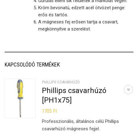
Gurulás elleni sík felületek a markolat végén.
Króm bevonatú, edzett acél ötvözet penge:
erős és tartós.
A mágneses fej erősen tartja a csavart,
megkönnyítve a szerelést.
KAPCSOLÓDÓ TERMÉKEK
PHILLIPS CSAVARHÚZÓ
Phillips csavarhúzó
[PH1x75]
1705
Ft
Professzionális, általános célú Phillips
csavarhúzó mágneses fejjel.