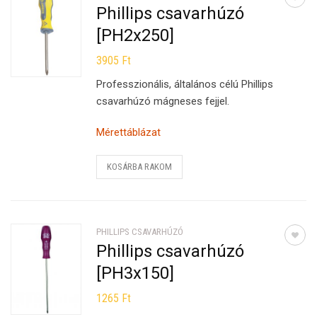
Phillips csavarhúzó
[PH2x250]
3905
Ft
Professzionális, általános célú Phillips
csavarhúzó mágneses fejjel.
Mérettáblázat
KOSÁRBA RAKOM
PHILLIPS CSAVARHÚZÓ
Phillips csavarhúzó
[PH3x150]
1265
Ft