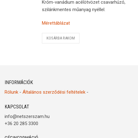
Króm-vanádium acélötvözet csavarhúzó,
szilánkmentes műanyag nyéllel.
Mérettáblázat
KOSÁRBA RAKOM
INFORMÁCIÓK
Rólunk
-
Általános szerződési feltételek
-
KAPCSOLAT
info@netszerszam.hu
+36 20 285 3300