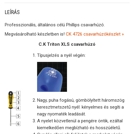
LEÍRÁS
Professzionális, általános célú Phillips csavarhúzó.
Megvásárolható készletben is!
CK 4726 csavarhúzókészlet »
C.K Triton XLS csavarhúzó
Típusjelzés a nyél végén:
Nagy, puha fogású, gömbölyített háromszög
keresztmetszetű nyél: kényelmes és segíti a
nagy nyomaték leadását.
A nyelet közvetlenül a pengére öntik, ezáltal
kiemelkedően megbízható és hosszúéletű.