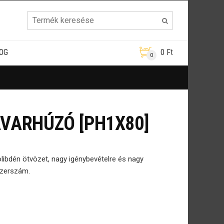
OG
0
Ft
0
AVARHÚZÓ [PH1X80]
ibdén ötvözet, nagy igénybevételre és nagy
szerszám.