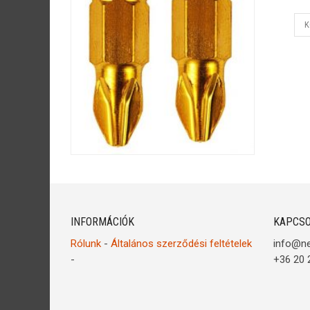
K
INFORMÁCIÓK
KAPCSO
Rólunk
-
Általános szerződési feltételek
info@n
-
+36 20 