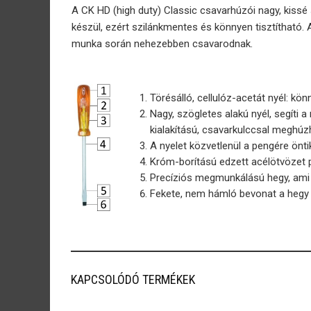
A CK HD (high duty) Classic csavarhúzói nagy, kissé
készül, ezért szilánkmentes és könnyen tisztítható
munka során nehezebben csavarodnak.
Törésálló, cellulóz-acetát nyél: könn
Nagy, szögletes alakú nyél, segíti 
kialakítású, csavarkulccsal meghúzh
A nyelet közvetlenül a pengére öntik
Króm-borítású edzett acélötvözet p
Precíziós megmunkálású hegy, ami p
Fekete, nem hámló bevonat a hegy
KAPCSOLÓDÓ TERMÉKEK