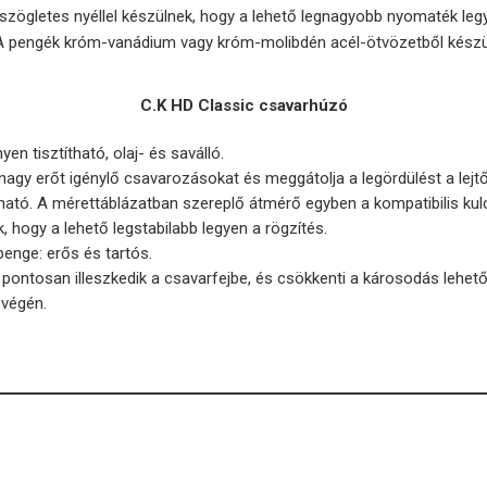
 szögletes nyéllel készülnek, hogy a lehető legnagyobb nyomaték legy
. A pengék króm-vanádium vagy króm-molibdén acél-ötvözetből készü
C.K HD Classic csavarhúzó
yen tisztítható, olaj- és saválló.
a nagy erőt igénylő csavarozásokat és meggátolja a legördülést a lejt
ató. A mérettáblázatban szereplő átmérő egyben a kompatibilis kulcs
, hogy a lehető legstabilabb legyen a rögzítés.
enge: erős és tartós.
ontosan illeszkedik a csavarfejbe, és csökkenti a károsodás lehet
 végén.