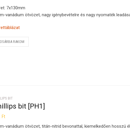
ret: 7x130mm
m-vanádium ötvözet, nagy igénybevételre és nagy nyomaték leadásá
ettáblázat
OSÁRBA RAKOM
LIPS BIT
illips bit [PH1]
0
Ft
m-vanádium ötvözet, titán-nitrid bevonattal, kiemelkedően hosszú é