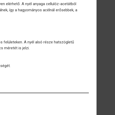
en elérhető. A nyél anyaga cellulóz-acetátból
lnek, így a hagyományos acélnál erősebbek, a
ős felületeken. A nyél alsó része hatszögletű
 méretét is jelzi.
őségét.