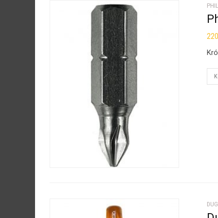
PHIL
Ph
22
Kró
K
DUG
D