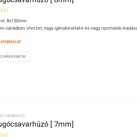
15
Ft
ret: 8x130mm
m-vanádium ötvözet, nagy igénybevételre és nagy nyomaték leadásá
ettáblázat
OSÁRBA RAKOM
ÓCSAVARHÚZÓ
ugócsavarhúzó [ 7mm]
05
Ft