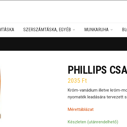
MTÁSKA
SZERSZÁMTÁSKA, EGYÉB
MUNKARUHA
BL
PHILLIPS CS
2035
Ft
Króm-vanádium illetve króm-mol
nyomaték leadására tervezett 
Mérettáblázat
Készleten (utánrendelhető)