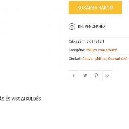
KOSÁRBA RAKOM
KEDVENCEKHEZ
Cikkszám:
CK T4812 1
Kategória:
Phillips csavarhúzó
Címkék:
Csavar: phillips
,
Csavarhúzó:
ÁS ÉS VISSZAKÜLDÉS