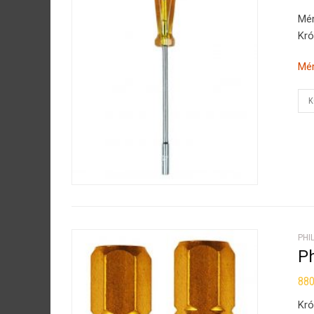
Mé
Kró
Mér
K
PHIL
Ph
88
Kró