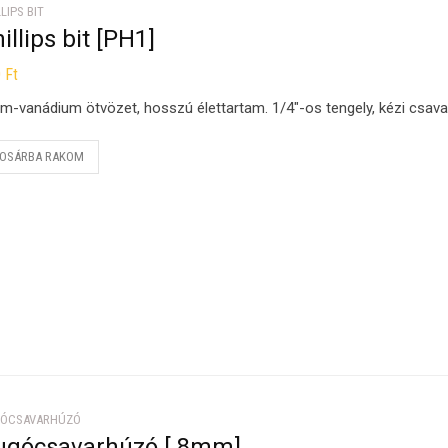
LIPS BIT
illips bit [PH1]
0
Ft
m-vanádium ötvözet, hosszú élettartam. 1/4″-os tengely, kézi csav
OSÁRBA RAKOM
ÓCSAVARHÚZÓ
ugócsavarhúzó [ 8mm]