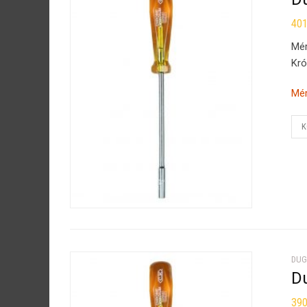
40
Mé
Kró
Mér
K
DUG
D
39