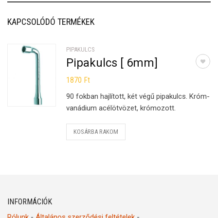
KAPCSOLÓDÓ TERMÉKEK
PIPAKULCS
Pipakulcs [ 6mm]
1870
Ft
90 fokban hajlított, két végű pipakulcs. Króm-
vanádium acélötvözet, krómozott.
KOSÁRBA RAKOM
INFORMÁCIÓK
Rólunk
-
Általános szerződési feltételek
-