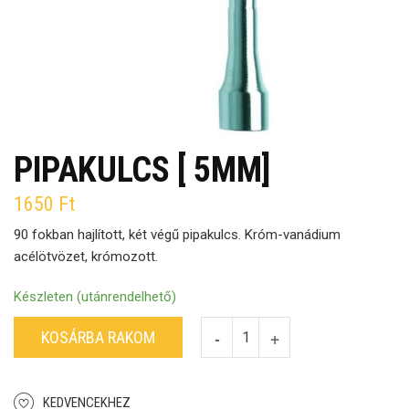
PIPAKULCS [ 5MM]
1650
Ft
90 fokban hajlított, két végű pipakulcs. Króm-vanádium
acélötvözet, krómozott.
Készleten (utánrendelhető)
KOSÁRBA RAKOM
KEDVENCEKHEZ