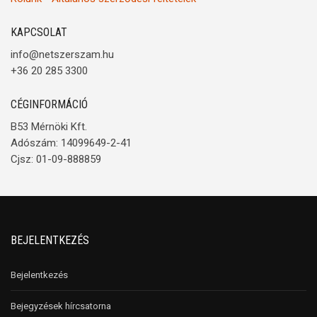
KAPCSOLAT
info@netszerszam.hu
+36 20 285 3300
CÉGINFORMÁCIÓ
B53 Mérnöki Kft.
Adószám: 14099649-2-41
Cjsz: 01-09-888859
BEJELENTKEZÉS
Bejelentkezés
Bejegyzések hírcsatorna