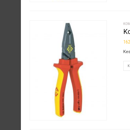
KOM
K
16
Kes
K