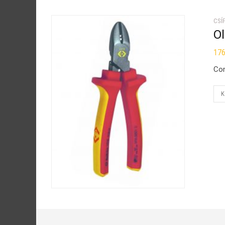
CSÍ
Ol
17
Com
K