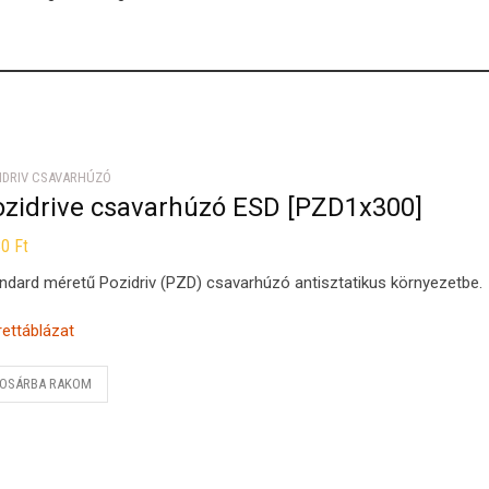
IDRIV CSAVARHÚZÓ
ozidrive csavarhúzó ESD [PZD1x300]
80
Ft
ndard méretű Pozidriv (PZD) csavarhúzó antisztatikus környezetbe.
ettáblázat
OSÁRBA RAKOM