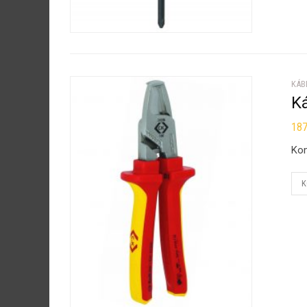
KÁB
K
18
Kom
K