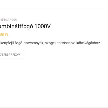
BINÁLT FOGÓ
ombináltfogó 1000V
280
Ft
kenyfejű fogó csavaranyák, szögek tartásához, kábelvágáshoz.
OSÁRBA RAKOM