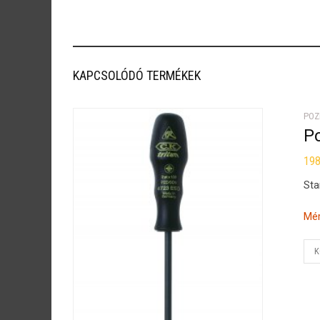
KAPCSOLÓDÓ TERMÉKEK
POZ
P
19
Sta
Mér
K