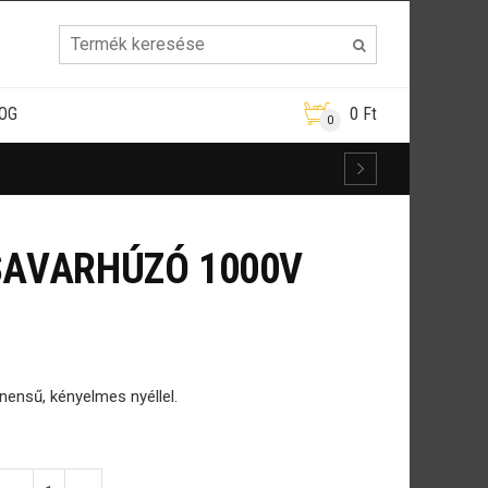
OG
0
Ft
0
SAVARHÚZÓ 1000V
ensű, kényelmes nyéllel.