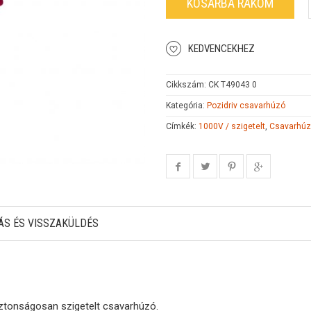
KOSÁRBA RAKOM
KEDVENCEKHEZ
Cikkszám:
CK T49043 0
Kategória:
Pozidriv csavarhúzó
Címkék:
1000V / szigetelt
,
Csavarhúz
ÁS ÉS VISSZAKÜLDÉS
iztonságosan szigetelt csavarhúzó.