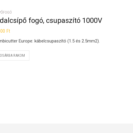
PŐFOGÓ
dalcsípő fogó, csupaszító 1000V
600
Ft
bicutter Europe: kábelcsupaszító (1.5 és 2.5mm2).
OSÁRBA RAKOM