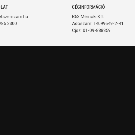
LAT
CÉGINFORMÁCIÓ
etszerszam.hu
B53 Mérnöki Kft.
285 3300
Adószám: 14099649-2-41
Cjsz: 01-09-888859