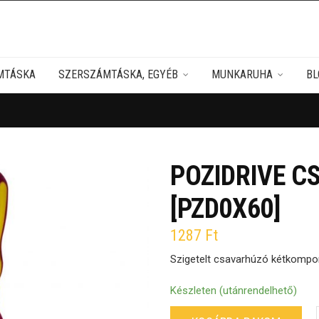
MTÁSKA
SZERSZÁMTÁSKA, EGYÉB
MUNKARUHA
BL
POZIDRIVE C
[PZD0X60]
1287
Ft
Szigetelt csavarhúzó kétkompon
Készleten (utánrendelhető)