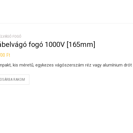
ELVÁGÓ FOGÓ
ábelvágó fogó 1000V [165mm]
700
Ft
pakt, kis méretű, egykezes vágószerszám réz vagy alumínium drót
OSÁRBA RAKOM