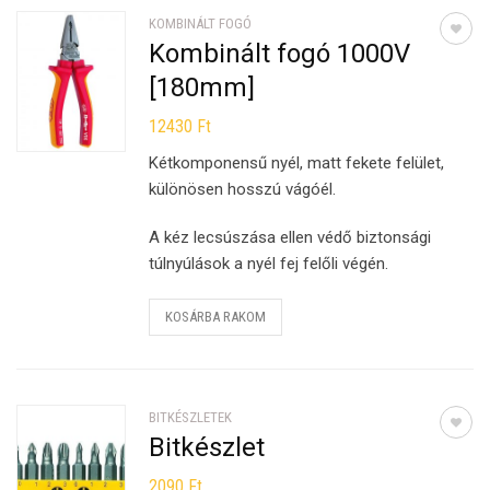
KOMBINÁLT FOGÓ
Kombinált fogó 1000V
[180mm]
12430
Ft
Kétkomponensű nyél, matt fekete felület,
különösen hosszú vágóél.
A kéz lecsúszása ellen védő biztonsági
túlnyúlások a nyél fej felőli végén.
KOSÁRBA RAKOM
BITKÉSZLETEK
Bitkészlet
2090
Ft