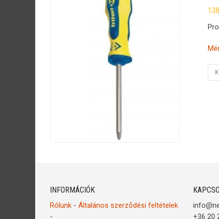
13
Pro
Mér
K
INFORMÁCIÓK
KAPCSO
Rólunk
-
Általános szerződési feltételek
info@n
-
+36 20 