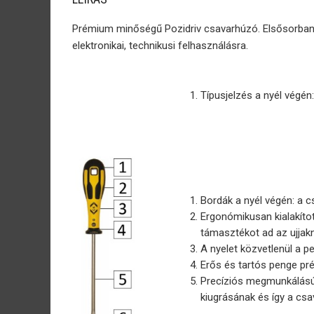
Prémium minőségű Pozidriv csavarhúzó. Elsősorban ne
elektronikai, technikusi felhasználásra.
Típusjelzés a nyél végén:
Bordák a nyél végén: a 
Ergonómikusan kialakítot
támasztékot ad az ujjak
A nyelet közvetlenül a p
Erős és tartós penge p
Precíziós megmunkálású 
kiugrásának és így a csa