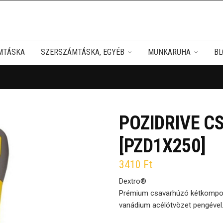
MTÁSKA
SZERSZÁMTÁSKA, EGYÉB
MUNKARUHA
BL
POZIDRIVE 
[PZD1X250]
3410
Ft
Dextro®
Prémium csavarhúzó kétkompone
vanádium acélötvözet pengével