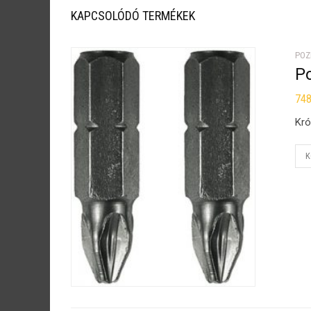
KAPCSOLÓDÓ TERMÉKEK
POZ
Po
74
Kró
K