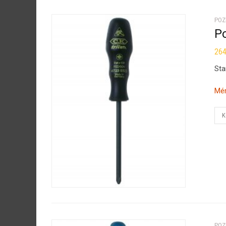
POZ
P
26
Sta
Mér
K
POZ