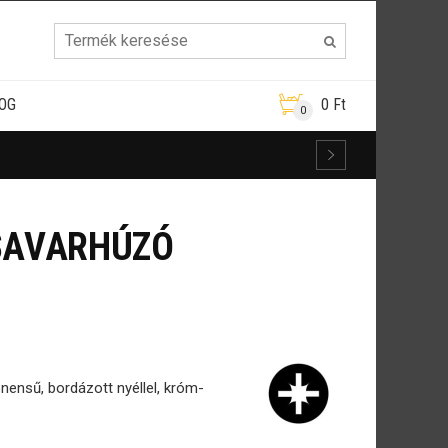
OG
0
Ft
0
CSAVARHÚZÓ
nsű, bordázott nyéllel, króm-
.