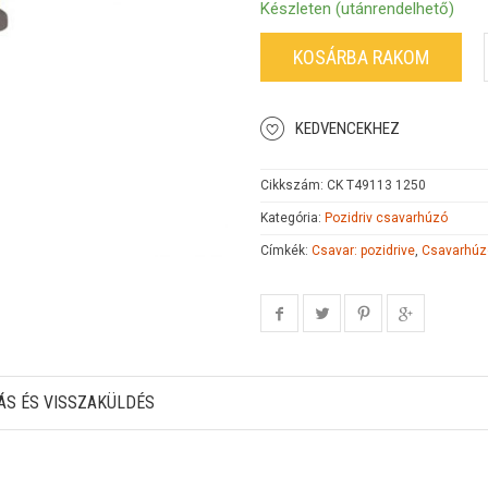
Készleten (utánrendelhető)
KOSÁRBA RAKOM
KEDVENCEKHEZ
Cikkszám:
CK T49113 1250
Kategória:
Pozidriv csavarhúzó
Címkék:
Csavar: pozidrive
,
Csavarhúzó
ÁS ÉS VISSZAKÜLDÉS