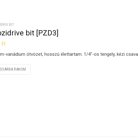
IDRIV BIT
zidrive bit [PZD3]
8
Ft
m-vanádium ötvözet, hosszú élettartam. 1/4″-os tengely, kézi csav
OSÁRBA RAKOM