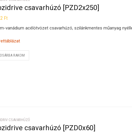
ozidrive csavarhúzó [PZD2x250]
62
Ft
m-vanádium acélötvözet csavarhúzó, szilánkmentes műanyag nyélle
ettáblázat
OSÁRBA RAKOM
IDRIV CSAVARHÚZÓ
ozidrive csavarhúzó [PZD0x60]