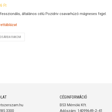
86
Ft
fesszionális, általános célú Pozidriv csavarhúzó mágneses fejjel.
ettáblázat
OSÁRBA RAKOM
LAT
CÉGINFORMÁCIÓ
etszerszam.hu
B53 Mérnöki Kft.
285 3300
Adószám: 14099649-2-41