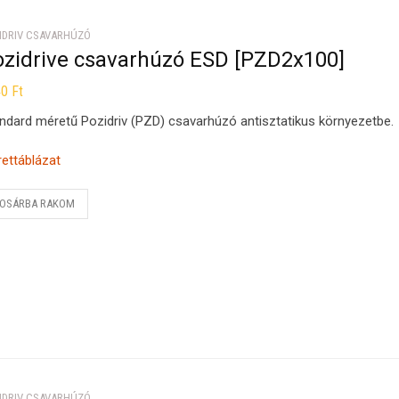
IDRIV CSAVARHÚZÓ
ozidrive csavarhúzó ESD [PZD2x100]
40
Ft
ndard méretű Pozidriv (PZD) csavarhúzó antisztatikus környezetbe.
ettáblázat
OSÁRBA RAKOM
IDRIV CSAVARHÚZÓ