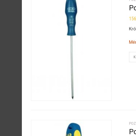
P
15
Kró
Mér
K
POZ
P