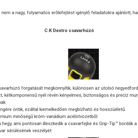
m a nagy, folyamatos erőkifejtést igénylő feladatokra ajánlott, ha
C.K Dextro csavarhúzó
csavarhúzó forgatását megkönnyítik, különösen az utolsó negyedfordu
t, kétkomponensű nyél révén kényelmes, biztonságos és precíz munkát
nak.
engére öntik, ezáltal kiemelkedően megbízható és hosszúéletű.
rémium minőségű króm-vanádium acélötvözetből.
hegy, ami pontosan illeszkedik a csavarfejbe és Grip-Tip™ bordák a 
var sérülésének veszélyét: