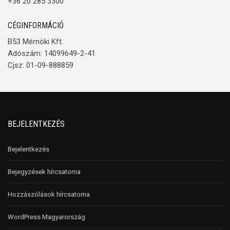
+36 20 285 3300
CÉGINFORMÁCIÓ
B53 Mérnöki Kft.
Adószám: 14099649-2-41
Cjsz: 01-09-888859
BEJELENTKEZÉS
Bejelentkezés
Bejegyzések hírcsatorna
Hozzászólások hírcsatorna
WordPress Magyarország