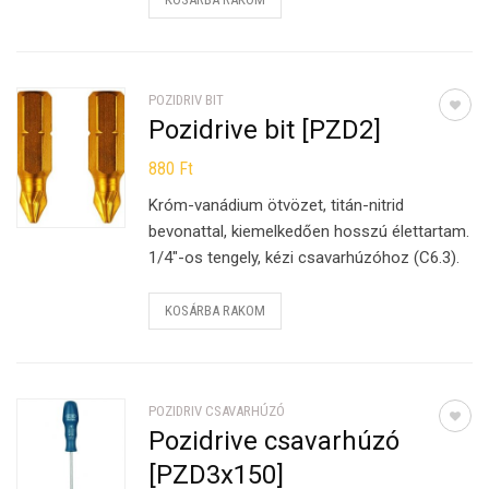
POZIDRIV BIT
Pozidrive bit [PZD2]
880
Ft
Króm-vanádium ötvözet, titán-nitrid
bevonattal, kiemelkedően hosszú élettartam.
1/4″-os tengely, kézi csavarhúzóhoz (C6.3).
KOSÁRBA RAKOM
POZIDRIV CSAVARHÚZÓ
Pozidrive csavarhúzó
[PZD3x150]