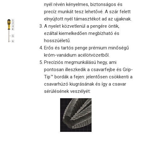
nyél révén kényelmes, biztonságos és
precíz munkát tesz lehetővé. A szár felett
elnyújtott nyél támasztékot ad az ujjaknak.
A nyelet közvetlenül a pengére öntik,
ezáltal kiemelkedően megbízható és
hosszúéletű.
Erős és tartós penge prémium minőségű
króm-vanádium acélötvözetből.
Precíziós megmunkálású hegy, ami
pontosan illeszkedik a csavarfejbe és Grip-
Tip™ bordák a fejen: jelentősen csökkenti a
csavarhúzó kiugrásának és így a csavar
sérülésének veszélyét: