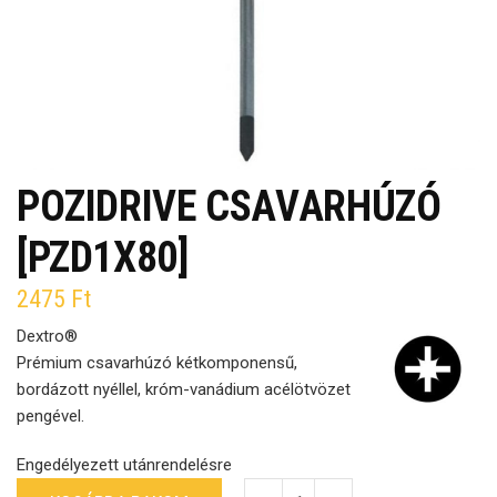
POZIDRIVE CSAVARHÚZÓ
[PZD1X80]
2475
Ft
Dextro®
Prémium csavarhúzó kétkomponensű,
bordázott nyéllel, króm-vanádium acélötvözet
pengével.
Engedélyezett utánrendelésre