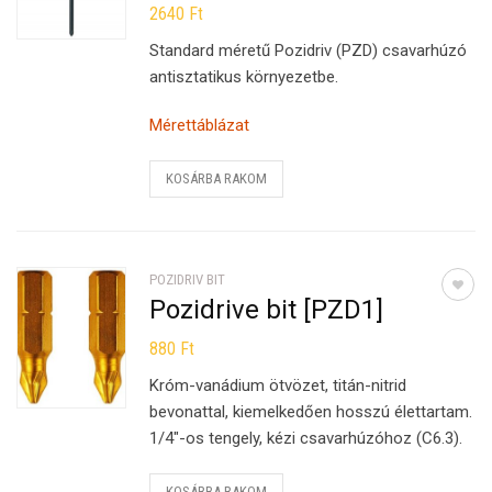
2640
Ft
Standard méretű Pozidriv (PZD) csavarhúzó
antisztatikus környezetbe.
Mérettáblázat
KOSÁRBA RAKOM
POZIDRIV BIT
Pozidrive bit [PZD1]
880
Ft
Króm-vanádium ötvözet, titán-nitrid
bevonattal, kiemelkedően hosszú élettartam.
1/4″-os tengely, kézi csavarhúzóhoz (C6.3).
KOSÁRBA RAKOM