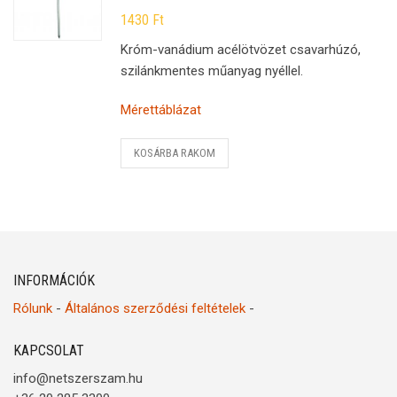
1430
Ft
Króm-vanádium acélötvözet csavarhúzó,
szilánkmentes műanyag nyéllel.
Mérettáblázat
KOSÁRBA RAKOM
INFORMÁCIÓK
Rólunk
-
Általános szerződési feltételek
-
KAPCSOLAT
info@netszerszam.hu