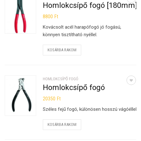
Homlokcsípő fogó [180mm]
8800
Ft
Kovácsolt acél harapófogó jó fogású,
könnyen tisztítható nyéllel.
KOSÁRBA RAKOM
HOMLOKCSÍPŐ FOGÓ
Homlokcsípő fogó
20350
Ft
Széles fejű fogó, különösen hosszú vágóéllel.
KOSÁRBA RAKOM