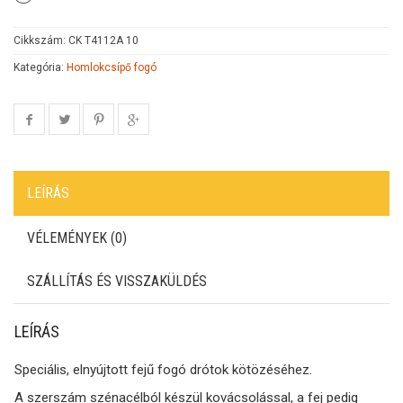
Cikkszám:
CK T4112A 10
Kategória:
Homlokcsípő fogó
LEÍRÁS
VÉLEMÉNYEK (0)
SZÁLLÍTÁS ÉS VISSZAKÜLDÉS
LEÍRÁS
Speciális, elnyújtott fejű fogó drótok kötözéséhez.
A szerszám szénacélból készül kovácsolással, a fej pedig