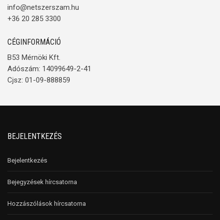
info@netszerszam.hu
+36 20 285 3300
CÉGINFORMÁCIÓ
B53 Mérnöki Kft.
Adószám: 14099649-2-41
Cjsz: 01-09-888859
BEJELENTKEZÉS
Bejelentkezés
Bejegyzések hírcsatorna
Hozzászólások hírcsatorna