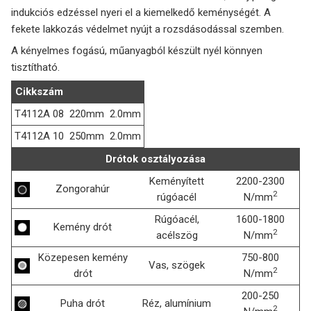
indukciós edzéssel nyeri el a kiemelkedő keménységét. A
fekete lakkozás védelmet nyújt a rozsdásodással szemben.
A kényelmes fogású, műanyagból készült nyél könnyen
tisztítható.
Cikkszám
T4112A 08
220mm
2.0mm
T4112A 10
250mm
2.0mm
Drótok osztályozása
Keményített
2200-2300
Zongorahúr
2
rúgóacél
N/mm
Rúgóacél,
1600-1800
Kemény drót
2
acélszög
N/mm
Közepesen kemény
750-800
Vas, szögek
2
drót
N/mm
200-250
Puha drót
Réz, alumínium
2