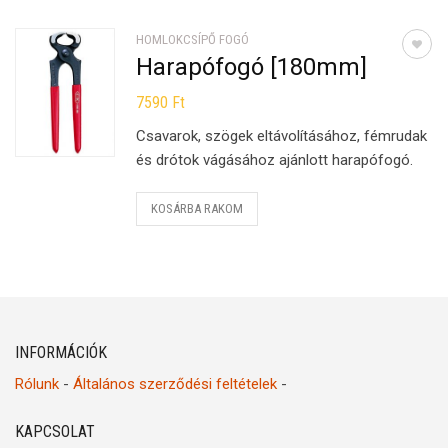
HOMLOKCSÍPŐ FOGÓ
Harapófogó [180mm]
7590
Ft
Csavarok, szögek eltávolításához, fémrudak
és drótok vágásához ajánlott harapófogó.
KOSÁRBA RAKOM
INFORMÁCIÓK
Rólunk
-
Általános szerződési feltételek
-
KAPCSOLAT