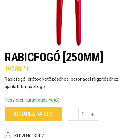
RABICFOGÓ [250MM]
10780
Ft
Rabicfogó, drótok kötözéséhez, betonacél rögzítéséhez
ajánlott harapófogó.
Készleten (utánrendelhető)
KOSÁRBA RAKOM
KEDVENCEKHEZ