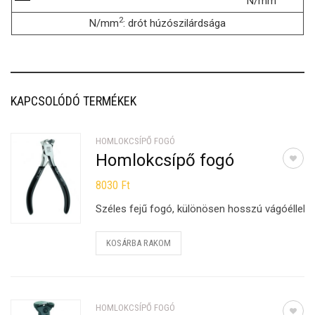
N/mm
2
N/mm
: drót húzószilárdsága
KAPCSOLÓDÓ TERMÉKEK
HOMLOKCSÍPŐ FOGÓ
Homlokcsípő fogó
8030
Ft
Széles fejű fogó, különösen hosszú vágóéllel.
KOSÁRBA RAKOM
HOMLOKCSÍPŐ FOGÓ