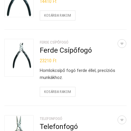
14410
Ft
KOSÁRBA RAKOM
FERDE CSÍPŐFOGÓ
Ferde Csípőfogó
23210
Ft
Homlokcsípő fogó ferde éllel, precíziós
munkákhoz.
KOSÁRBA RAKOM
TELEFONFOGÓ
Telefonfogó