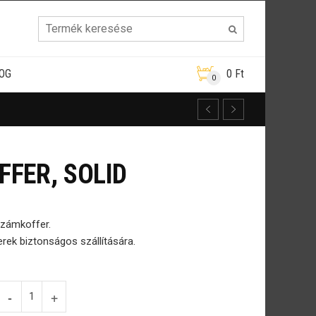
OG
0
Ft
0
FER, SOLID
rszámkoffer.
rek biztonságos szállítására.