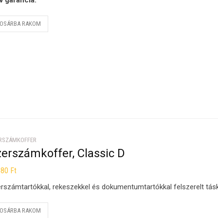
v garancia.
OSÁRBA RAKOM
RSZÁMKOFFER
erszámkoffer, Classic D
380
Ft
rszámtartókkal, rekeszekkel és dokumentumtartókkal felszerelt tás
OSÁRBA RAKOM