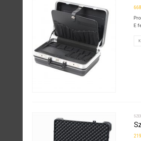
66
Pro
E f
K
SZE
S
21