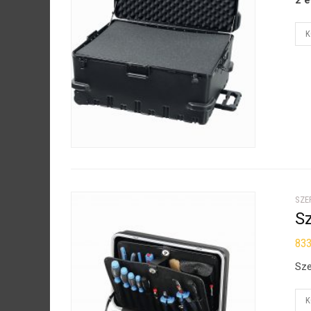
2 é
K
SZE
Sz
83
Sze
K