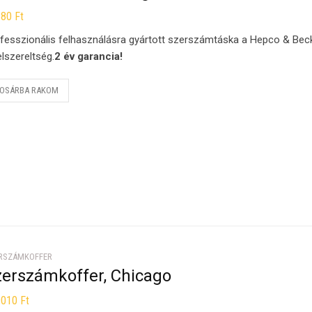
880
Ft
fesszionális felhasználásra gyártott szerszámtáska a Hepco & Beck
elszereltség.
2 év garancia!
OSÁRBA RAKOM
RSZÁMKOFFER
zerszámkoffer, Chicago
9010
Ft