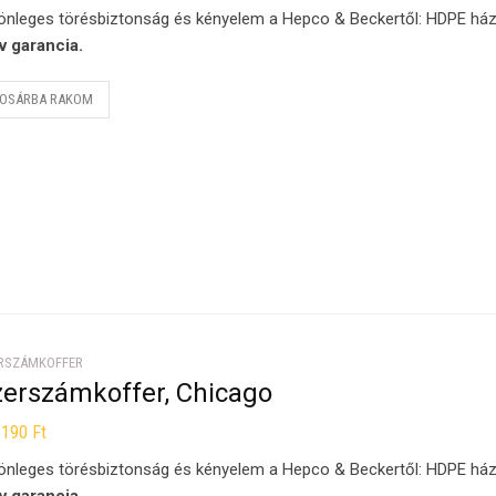
önleges törésbiztonság és kényelem a Hepco & Beckertől: HDPE ház,
v garancia.
OSÁRBA RAKOM
RSZÁMKOFFER
zerszámkoffer, Chicago
9190
Ft
önleges törésbiztonság és kényelem a Hepco & Beckertől: HDPE ház,