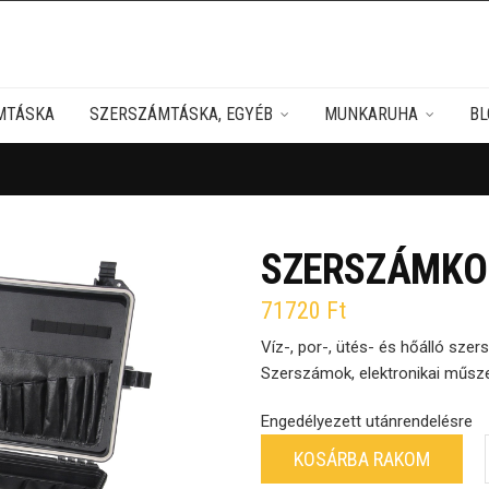
MTÁSKA
SZERSZÁMTÁSKA, EGYÉB
MUNKARUHA
BL
SZERSZÁMKOF
71720
Ft
Víz-, por-, ütés- és hőálló sze
Szerszámok, elektronikai műsze
Engedélyezett utánrendelésre
KOSÁRBA RAKOM