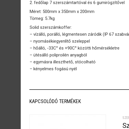
2. fedőlap 7 szerszámtartóval és 6 gumirögzítővel
Méret: 500mm x 350mm x 200mm
Tömeg: 5.7kg
Solid szerszámkoffer:
– vízálló, porálló, légmentesen záródik (IP 67 szabvá
– nyomásékiegyenlítő szeleppel
– hőálló, -33C° és +90C° közötti hőmérsékletre
– ütésálló poliproilén anyagból
– egymásra illeszthető, stócolható
– kényelmes fogású nyél
KAPCSOLÓDÓ TERMÉKEK
SZE
S