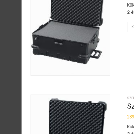
Kül
2 é
K
SZE
S
28
Kül