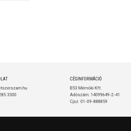
LAT
CÉGINFORMÁCIÓ
etszerszam.hu
B53 Mérnöki Kft.
285 3300
Adószám: 14099649-2-41
Cjsz: 01-09-888859