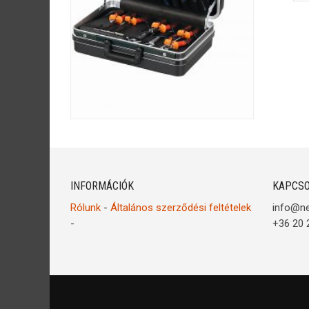
INFORMÁCIÓK
KAPCSO
Rólunk
-
Általános szerződési feltételek
info@n
-
+36 20 