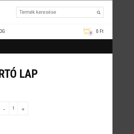
OG
0
Ft
0
RTÓ LAP