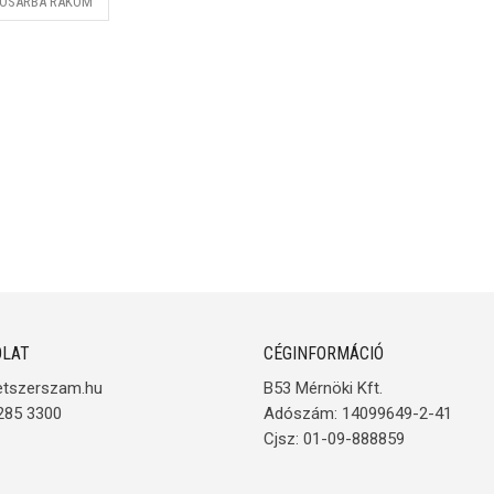
OSÁRBA RAKOM
LAT
CÉGINFORMÁCIÓ
etszerszam.hu
B53 Mérnöki Kft.
285 3300
Adószám: 14099649-2-41
Cjsz: 01-09-888859