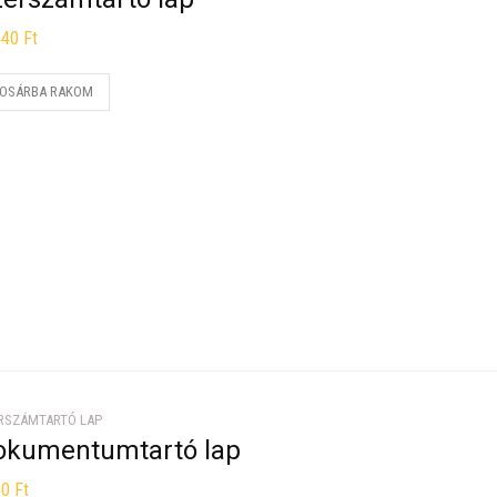
440
Ft
OSÁRBA RAKOM
RSZÁMTARTÓ LAP
okumentumtartó lap
40
Ft