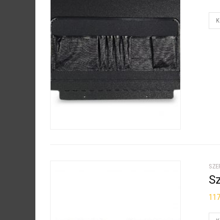
K
SZE
S
11