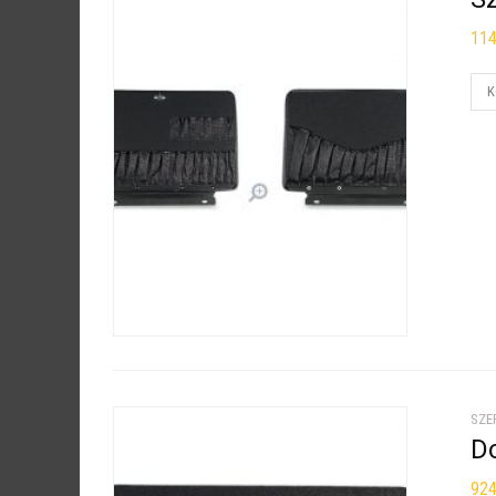
11
K
SZE
D
92