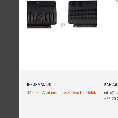
K
INFORMÁCIÓK
KAPCSO
Rólunk
-
Általános szerződési feltételek
info@n
-
+36 20 