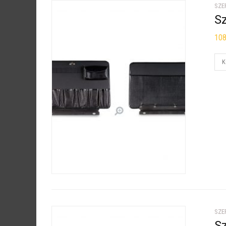
SZE
S
10
K
SZE
S