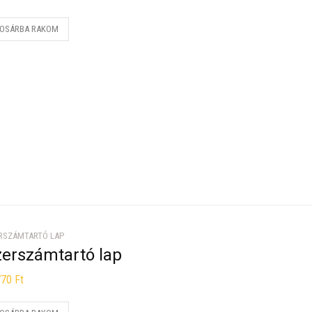
OSÁRBA RAKOM
RSZÁMTARTÓ LAP
zerszámtartó lap
770
Ft