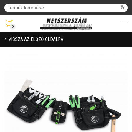
0
VISSZA AZ ELŐZŐ OLDALRA