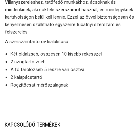
Villanyszereléshez, tetőfedő munkákhoz, ácsoknak és
mindenkinek, aki sokféle szerszámot használ, és mindegyiknek
kartávolságon belül kell lennie. Ezzel az övvel biztonságosan és
kényelmesen szállítható egyszerre tucatnyi szerszám és
felszerelés.
A szerszámtartó öv kialakítása:
Két oldalzseb, összesen 10 kisebb rekesszel
2 szögtartó zseb
A fő tárolózseb 5 részre van osztva
2 kalapácstartó
Rögzítőcsat mérőszalagnak
KAPCSOLÓDÓ TERMÉKEK