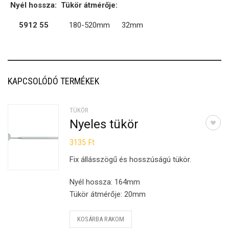
Nyél hossza:
Tükör átmérője:
5912 55
180-520mm
32mm
KAPCSOLÓDÓ TERMÉKEK
TÜKÖR
Nyeles tükör
3135
Ft
Fix állásszögű és hosszúságú tükör.
Nyél hossza: 164mm
Tükör átmérője: 20mm
KOSÁRBA RAKOM