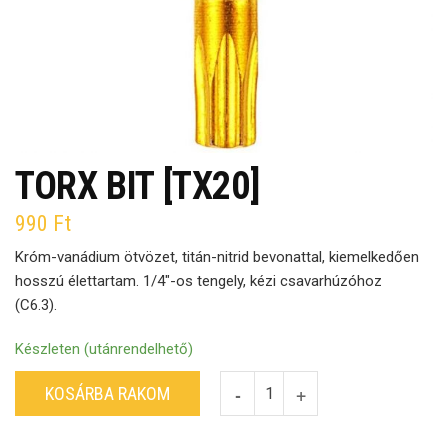
TORX BIT [TX20]
990
Ft
Króm-vanádium ötvözet, titán-nitrid bevonattal, kiemelkedően
hosszú élettartam. 1/4″-os tengely, kézi csavarhúzóhoz
(C6.3).
Készleten (utánrendelhető)
KOSÁRBA RAKOM