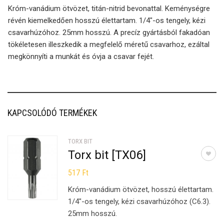
Króm-vanádium ötvözet, titán-nitrid bevonattal. Keménységre
révén kiemelkedően hosszú élettartam. 1/4″-os tengely, kézi
csavarhúzóhoz. 25mm hosszú. A precíz gyártásból fakadóan
tökéletesen illeszkedik a megfelelő méretű csavarhoz, ezáltal
megkönnyíti a munkát és óvja a csavar fejét.
KAPCSOLÓDÓ TERMÉKEK
TORX BIT
Torx bit [TX06]
517
Ft
Króm-vanádium ötvözet, hosszú élettartam.
1/4″-os tengely, kézi csavarhúzóhoz (C6.3).
25mm hosszú.