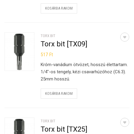
KOSÁRBA RAKOM
TORX BIT
Torx bit [TX09]
517
Ft
Króm-vanádium ötvözet, hosszú élettartam.
1/4″-os tengely, kézi csavarhúzóhoz (C6.3).
25mm hosszú.
KOSÁRBA RAKOM
TORX BIT
Torx bit [TX25]