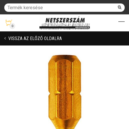
0
VISSZA AZ ELŐZŐ OLDALRA