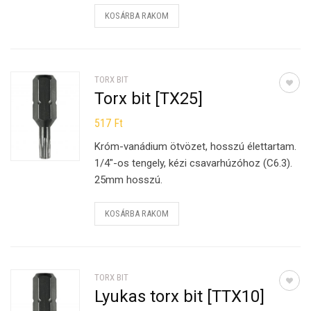
KOSÁRBA RAKOM
TORX BIT
Torx bit [TX25]
517
Ft
Króm-vanádium ötvözet, hosszú élettartam.
1/4″-os tengely, kézi csavarhúzóhoz (C6.3).
25mm hosszú.
KOSÁRBA RAKOM
TORX BIT
Lyukas torx bit [TTX10]