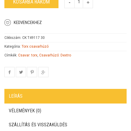
KOSÁRBA RAKOM
KEDVENCEKHEZ
Cikkszám:
CK T49117 30
Kategória:
Torx csavarhúzó
Címkék:
Csavar: torx
,
Csavarhúzó: Dextro
LEÍRÁS
VÉLEMÉNYEK (0)
SZÁLLÍTÁS ÉS VISSZAKÜLDÉS