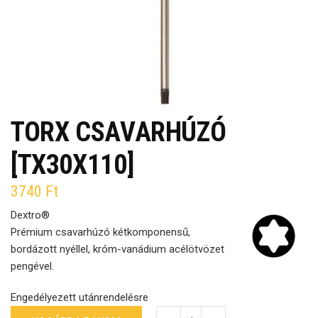
TORX CSAVARHÚZÓ
[TX30X110]
3740
Ft
Dextro®
Prémium csavarhúzó kétkomponensű,
bordázott nyéllel, króm-vanádium acélötvözet
pengével.
Engedélyezett utánrendelésre