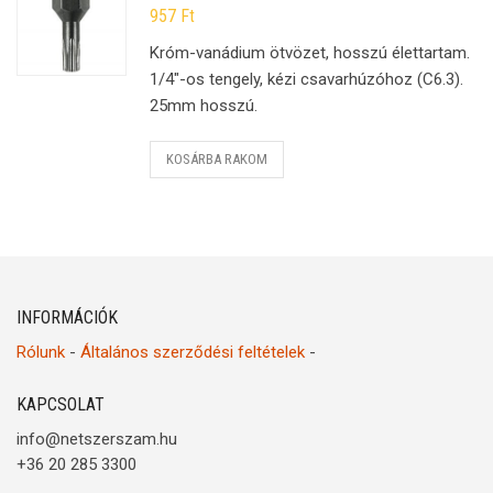
957
Ft
Króm-vanádium ötvözet, hosszú élettartam.
1/4″-os tengely, kézi csavarhúzóhoz (C6.3).
25mm hosszú.
KOSÁRBA RAKOM
INFORMÁCIÓK
Rólunk
-
Általános szerződési feltételek
-
KAPCSOLAT
info@netszerszam.hu
+36 20 285 3300