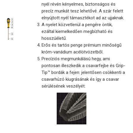
nyél révén kényelmes, biztonságos és
precíz munkát tesz lehetővé. A szár felett
elnyújtott nyél támasztékot ad az ujjaknak.
A nyelet közvetlenül a pengére öntik,
ezáltal kiemelkedően megbízható és
hosszúéletű.
Erős és tartós penge prémium minőségű
króm-vanádium acélötvözetből.
Precíziós megmunkálású hegy, ami
pontosan illeszkedik a csavarfejbe és Grip-
Tip™ bordák a fejen: jelentősen csökkenti a
csavarhúzó kiugrásának és így a csavar
sérülésének veszélyét: