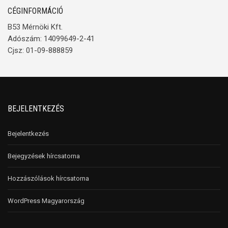
CÉGINFORMÁCIÓ
B53 Mérnöki Kft.
Adószám: 14099649-2-41
Cjsz: 01-09-888859
BEJELENTKEZÉS
Bejelentkezés
Bejegyzések hírcsatorna
Hozzászólások hírcsatorna
WordPress Magyarország