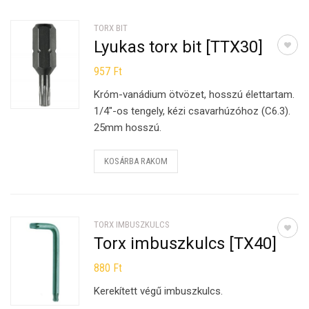
TORX BIT
Lyukas torx bit [TTX30]
957
Ft
Króm-vanádium ötvözet, hosszú élettartam.
1/4″-os tengely, kézi csavarhúzóhoz (C6.3).
25mm hosszú.
KOSÁRBA RAKOM
TORX IMBUSZKULCS
Torx imbuszkulcs [TX40]
880
Ft
Kerekített végű imbuszkulcs.