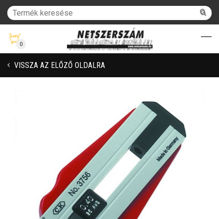
0
VISSZA AZ ELŐZŐ OLDALRA