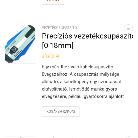
VEZETÉKCSUPASZÍTÓ
Precíziós vezetékcsupaszító
[0.18mm]
30360
Ft
Egy mérethez való kábelcsupaszító
üvegszálhoz. A csupaszítás mélysége
állítható, a kábelköpeny egy szorítással
eltávolítható. Ismétlődő munka gyors
elvégzésére, például gyártósorra ajánlott.
KOSÁRBA RAKOM