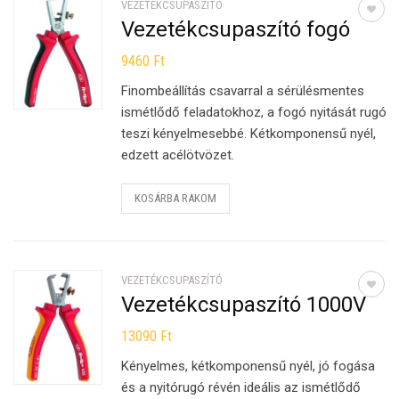
VEZETÉKCSUPASZÍTÓ
Vezetékcsupaszító fogó
9460
Ft
Finombeállítás csavarral a sérülésmentes
ismétlődő feladatokhoz, a fogó nyitását rugó
teszi kényelmesebbé. Kétkomponensű nyél,
edzett acélötvözet.
KOSÁRBA RAKOM
VEZETÉKCSUPASZÍTÓ
Vezetékcsupaszító 1000V
13090
Ft
Kényelmes, kétkomponensű nyél, jó fogása
és a nyitórugó révén ideális az ismétlődő