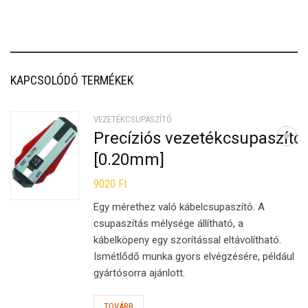
KAPCSOLÓDÓ TERMÉKEK
VEZETÉKCSUPASZÍTÓ
Precíziós vezetékcsupaszító
[0.20mm]
9020
Ft
Egy mérethez való kábelcsupaszító. A
csupaszítás mélysége állítható, a
kábelköpeny egy szorítással eltávolítható.
Ismétlődő munka gyors elvégzésére, például
gyártósorra ajánlott.
TOVÁBB